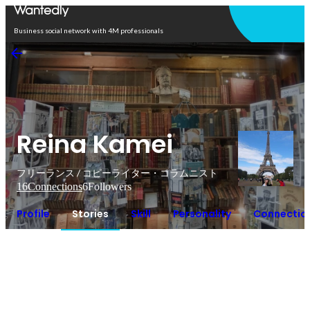
Open in app
Business social network with 4M professionals
Reina Kamei
フリーランス / コピーライター・コラムニスト
16
Connections
6
Followers
Profile
Stories
Skill
Personality
Connectio