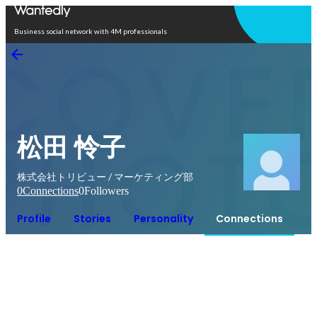
Open in app
Business social network with 4M professionals
松田 怜子
株式会社トリビュー / マーケティング部
0
Connections
0
Followers
Profile
Stories
Personality
Connections