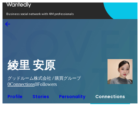
Open in app
Business social network with 4M professionals
綾里 安原
グッドルーム株式会社 / 購買グループ
0
Connections
0
Followers
Profile
Stories
Personality
Connections