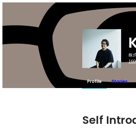
K
株式
160
Profile
Stories
Self Intr