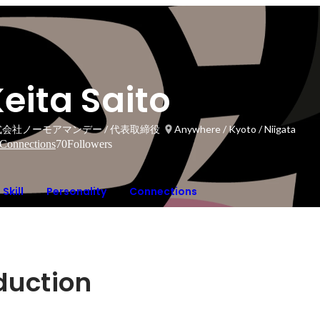
eita Saito
会社ノーモアマンデー / 代表取締役
Anywhere / Kyoto / Niigata
Connections
70
Followers
Skill
Personality
Connections
oduction