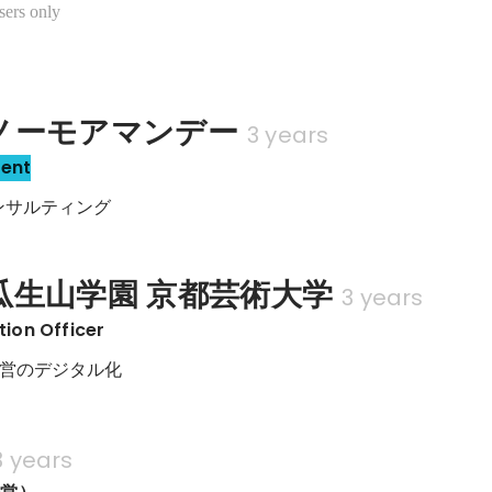
sers only
ノーモアマンデー
3 years
sent
ンサルティング
瓜生山学園 京都芸術大学
3 years
tion Officer
営のデジタル化
3 years