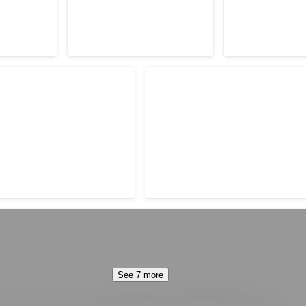
（FiNC
Google Play Best of 20
s）
門大賞（FiNC Technologie
Dec 2018
See 7 more