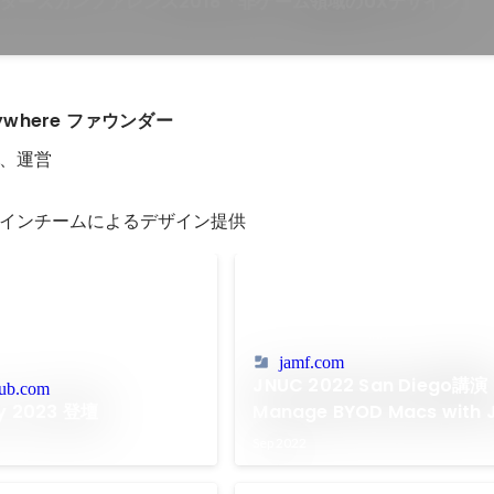
ターズカンファレンス2018「非ゲーム領域のUXデザイン」
nywhere ファウンダー
、運営

インチームによるデザイン提供
jamf.com
JNUC 2022 San Diego講演 
hub.com
xy 2023 登壇
Manage BYOD Macs with 
for Remote Work and Bus
Sep 2022