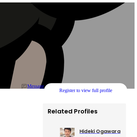
Message
Register to view full profile
Related Profiles
Hideki Ogawara