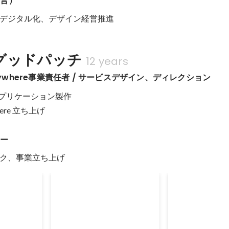
経営）
デジタル化、デザイン経営推進
グッドパッチ
12 years
Anywhere事業責任者 / サービスデザイン、ディレクション
oidアプリケーション製作

where 立ち上げ
ナー
ク、事業立ち上げ
FY2019 前期 MVP ノミ
FY2019 CEO
)
ネート (Goodpatch)
(Goodpatch
2019
2019