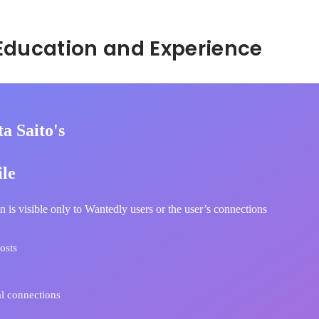
Hidden: Education and Experience	
a Saito's
ile
n is visible only to Wantedly users or the user’s connections
osts
l connections