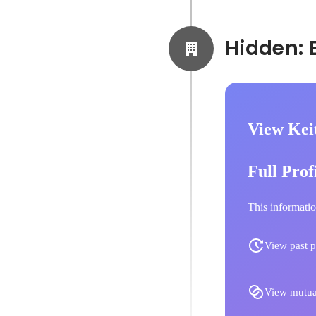
View Keit
Full Prof
This informatio
View past p
View mutua