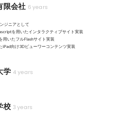
t有限会社
6 years
ンジニアとして

avascriptを用いたインタラクティブサイト実装

t3.0を用いたフルFlashサイト実装

用いたiPad向け3Dビューワーコンテンツ実装
大学
4 years
学校
3 years