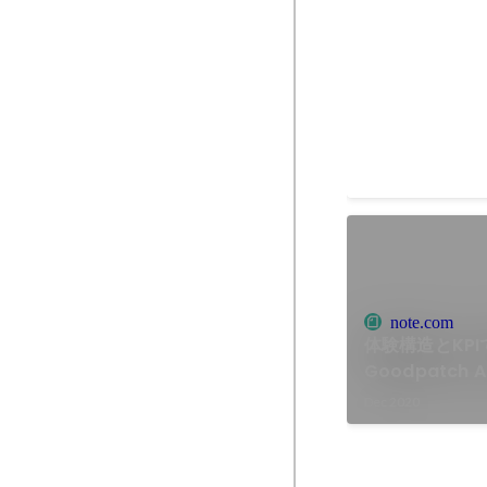
FY2022 CEO 
Feb 2022
note.com
体験構造とKPI
Goodpatch 
Dec 2020