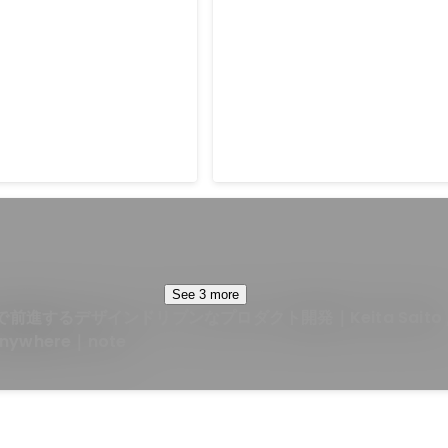
Award (Goodpatch)
2021年度グッドデザイン賞
Oct 2021
See 3 more
で前進するデザインドリブンなプロダクト開発｜Keita Saito 
Anywhere｜note