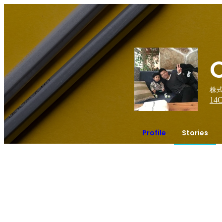
株式
14
C
Profile
Stories