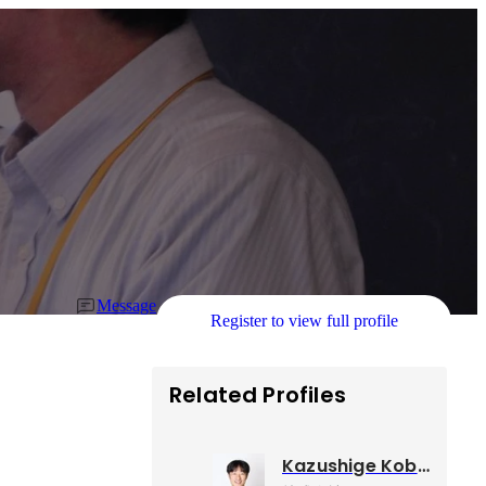
Message
Register to view full profile
Related Profiles
Kazushige Kobayashi