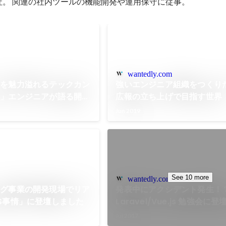
 月入社。 関連の社内ツールの機能開発や運用保守に従事。
wantedly.com
トを魅力溢れるテックカン
強いエンジニア組織をつくり
い」エンジニアが語る開発
広報の立ち上げで目指す世界
 | 株式会社ウィルゲート
Jun 2019
See 10 more
wantedly.com
ング事業の開発現場でリア
発表中にアクシデント発生！
S事情」に登壇しました
Laravel/Vue.js 勉強会に
Jul 2017