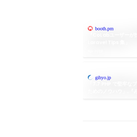
booth.pm
『CoLabユーザーが
Laravel Tips 集」
Apr 2019
gihyo.jp
「7.7 PHP で堅牢
ためのノウハウ」.『
役立つ最新ノウハウ！』,p
評論社