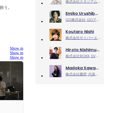
株式会社スタジアム, 取締役
担う。

Emiko Urushibata
GO株式会社, GOアプリ事業本部 配車事業企画部 プロモーショングループ
Koutaro Nishi
株式会社サイバーエージェント, エンジニアリングマネージャー
Show more
Hiroto Nishimura
Show more
株式会社ROXX, SVP of HR / 上級執行役員CHRO
Show more
Madoka Sawa
株式会社圓窓, 代表取締役