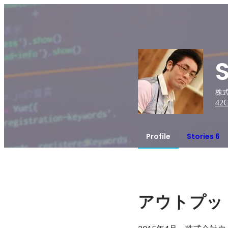
株式
42
C
Profile
Stories 6
アウトプッ