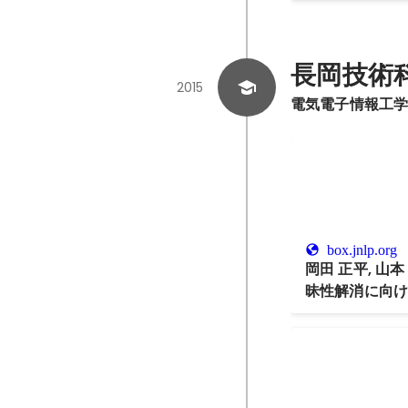
長岡技術
2015
電気電子情報工
box.jnlp.org
岡田 正平, 山
昧性解消に向
連調査. 言語処
pp.524-527