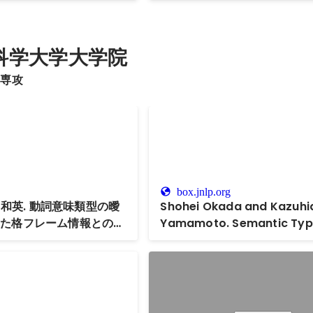
科学大学大学院
学専攻
box.jnlp.org
本 和英. 動詞意味類型の曖
Shohei Okada and Kazuhi
けた格フレーム情報との関
Yamamoto. Semantic Ty
理学会第20回年次大会,
Disambiguation for Japa
Verbs. Proceedings of the
International Conference
Language Processing (IAL
pp.6-9