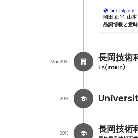
box.jnlp.org
岡田 正平, 山
品詞情報と意味
言語処理学会第21
500
長岡技術
Mar 2015
TA(Intern)
Universi
2013
長岡技術
2013