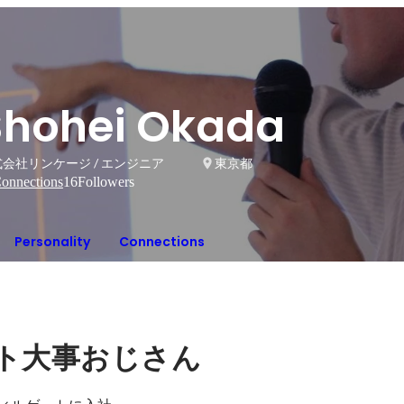
Shohei Okada
会社リンケージ / エンジニア
東京都
onnections
16
Followers
Personality
Connections
ト大事おじさん