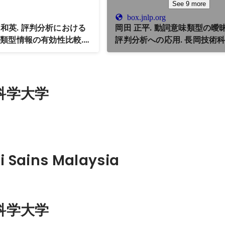
See 9 more
box.jnlp.org
本 和英. 評判分析における
岡田 正平. 動詞意味類型の曖
類型情報の有効性比較.
評判分析への応用. 長岡技術
回年次大会, pp.497-
士論文
科学大学
ti Sains Malaysia
科学大学