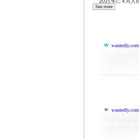
2015 年に 4
See more
wantedly.com
「ウィルゲー
パニーにした
組織の魅力とは
May 2022
wantedly.com
「マーケティ
ルに使われるJ
Nov 2017