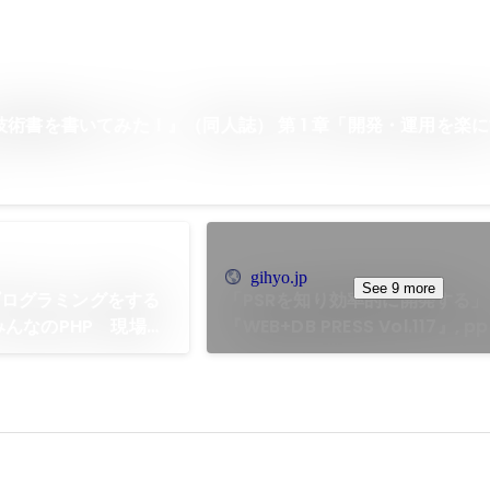
技術書を書いてみた！』（同人誌） 第 1 章「開発・運用を楽
gihyo.jp
See 9 more
なプログラミングをする
「PSRを知り効率的に開発する」
みんなのPHP 現場で
『WEB+DB PRESS Vol.117』, pp.
p.192-195.技術
技術評論社