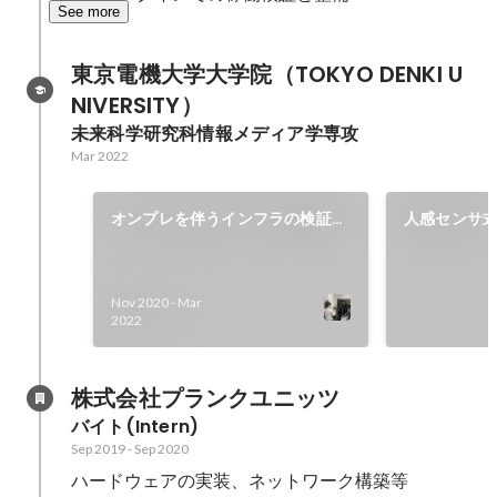
See more
東京電機大学大学院（TOKYO DENKI U
NIVERSITY）
未来科学研究科情報メディア学専攻
Mar 2022
オンプレを伴うインフラの検証・
人感センサ式
構築・移行
Nov 2020
-
Mar
2022
株式会社プランクユニッツ
バイト(Intern)
Sep 2019
-
Sep 2020
ハードウェアの実装、ネットワーク構築等