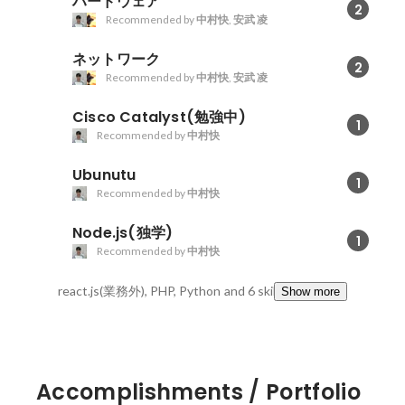
ハードウェア
2
Recommended by
中村快
,
安武 凌
ネットワーク
2
Recommended by
中村快
,
安武 凌
Cisco Catalyst(勉強中)
1
Recommended by
中村快
Ubunutu
1
Recommended by
中村快
Node.js(独学)
1
Recommended by
中村快
react.js(業務外), PHP, Python
and 6 skills
Show more
Accomplishments / Portfolio