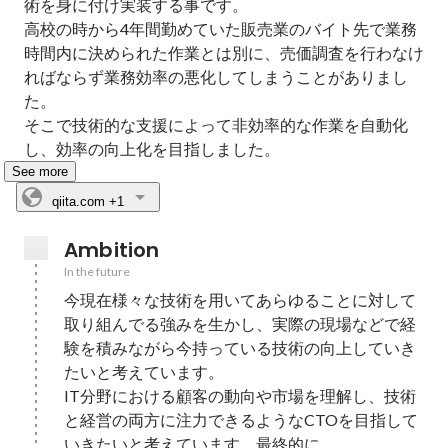
術を身に付け実装する事です。

高校の時から4年間勤めていた販売業のバイト先で業務
時間内に決められた作業とは別に、売価調査を行わなけ
ればならず業務効率の悪化してしまうことがありまし
た。

そこで技術的な支援によって非効率的な作業を自動化
し、効率の向上化を目指しました。
See more
qiita.com
+1
Ambition
In the future
今現在様々な技術を用いてあらゆることに対して
取り組んでる強みを生かし、実際の現場などで経
験を積みながら今持っている技術の向上していき
たいと考えています。

IT分野における顧客の動向や市場を理解し、技術
と経営の両方に注力できるようなCTOを目指して
いきたいと考えています。最終的に