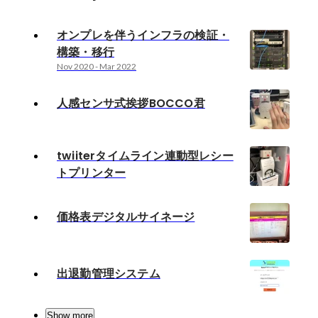
オンプレを伴うインフラの検証・
構築・移行
Nov 2020
-
Mar 2022
人感センサ式挨拶BOCCO君
twiiterタイムライン連動型レシー
トプリンター
価格表デジタルサイネージ
出退勤管理システム
Show more