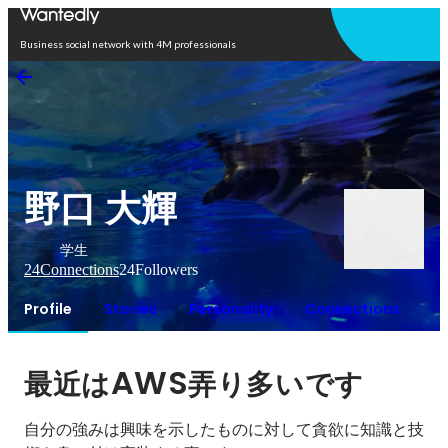
Open in app
Business social network with 4M professionals
野口 大輝
学生
24
Connections
24
Followers
Profile
Stories
Personality
Connections
AWS
最近は
弄り多いです
自分の強みは興味を示したものに対して貪欲に知識と技