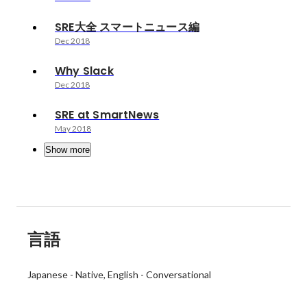
SRE大全 スマートニュース編
Dec 2018
Why Slack
Dec 2018
SRE at SmartNews
May 2018
Show more
言語
Japanese
-
Native
English
-
Conversational