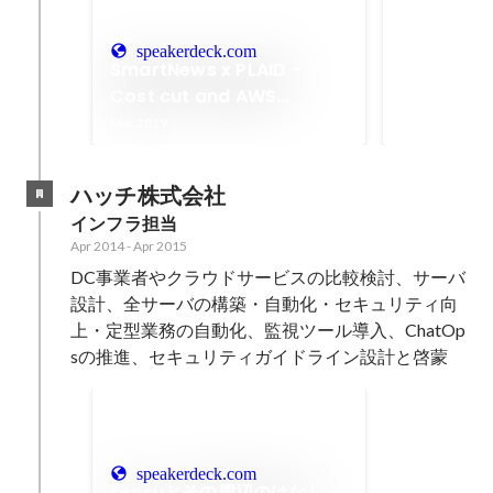
AWSのコ
プライズサ
speakerdeck.com
Mar 2019
SmartNews x PLAID -
Cost cut and AWS
Enterprise Support
Mar 2019
ハッチ株式会社
インフラ担当
Apr 2014
-
Apr 2015
DC事業者やクラウドサービスの比較検討、サーバ
設計、全サーバの構築・自動化・セキュリティ向
上・定型業務の自動化、監視ツール導入、ChatOp
sの推進、セキュリティガイドライン設計と啓蒙
speakerdeck.com
sensuとその周辺のはなし