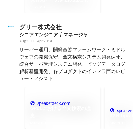
Jun 2014
グリー株式会社
シニアエンジニア / マネージャ
Aug 2011
-
Apr 2014
サーバー運用、開発基盤フレームワーク・ミドル
ウェアの開発保守、全文検索システム開発保守、
統合サーバ管理システム開発、ビッグデータログ
解析基盤開発、各プロダクトのインフラ面のレビ
ュー・アシスト
speakerdeck.com
GREEにおける全文検索の歴
speakerd
史
SSH tips &
Mar 2013
Mar 2012