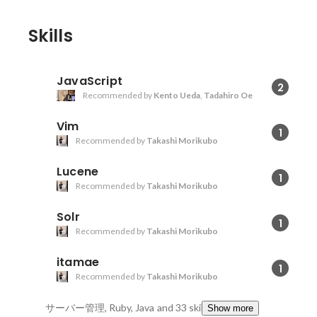
Skills
JavaScript
2
Recommended by
Kento Ueda
,
Tadahiro Oe
Vim
1
Recommended by
Takashi Morikubo
Lucene
1
Recommended by
Takashi Morikubo
Solr
1
Recommended by
Takashi Morikubo
itamae
1
Recommended by
Takashi Morikubo
サーバー管理, Ruby, Java
and 33 skills
Show more