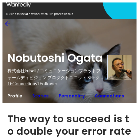
Open in app
Business social network with 4M professionals
Nobutoshi Ogata
株式会社kubell / コミュニケーションプラットフ
ォームディビジョン プロダクトユニット SREグ
16
Connections
1
Follower
ループエンジニアリングマネージャー
Profile
Stories
Personality
Connections
The way to succeed is t
o double your error rate