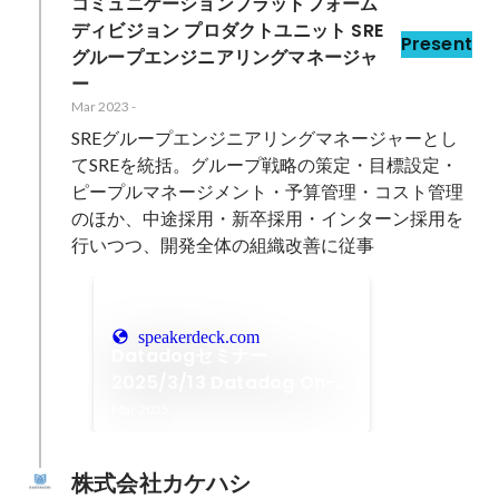
コミュニケーションプラットフォーム
ディビジョン プロダクトユニット SRE
Present
グループエンジニアリングマネージャ
ー
Mar 2023
-
SREグループエンジニアリングマネージャーとし
てSREを統括。グループ戦略の策定・目標設定・
ピープルマネージメント・予算管理・コスト管理
のほか、中途採用・新卒採用・インターン採用を
行いつつ、開発全体の組織改善に従事
speakerdeck.com
Datadogセミナー
2025/3/13 Datadog On-
Callの活用事例のご紹介
Mar 2025
株式会社カケハシ