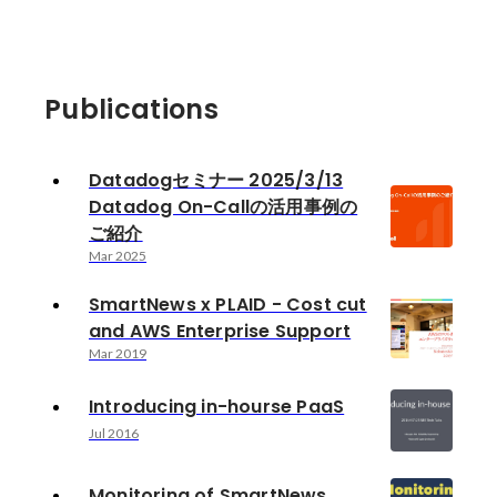
Publications
Datadogセミナー 2025/3/13
Datadog On-Callの活用事例の
ご紹介
Mar 2025
SmartNews x PLAID - Cost cut
and AWS Enterprise Support
Mar 2019
Introducing in-hourse PaaS
Jul 2016
Monitoring of SmartNews