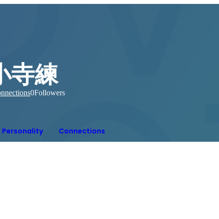
小寺練
nnections
0
Followers
Personality
Connections