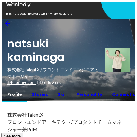
Open in app
Business social network with 4M professionals
natsuki
kaminaga
株式会社TalentX / フロントエンドエンジニア・
マネージャー
14
Connections
13
Followers
Profile
Stories
Skill
Personality
Connectio
株式会社TalentX

フロントエンドアーキテクト/プロダクトチームマネー
ジャー兼PdM
See more