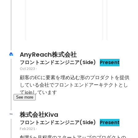
半期value賞 オーナーシップ部門
value賞 
Apr 2023
Jul 2021
AnyReach株式会社
フロントエンドエンジニア(Side)
Present
Oct 2023
-
顧客のECに要素を埋め込む形のプロダクトを提供
している会社でフロントエンドアーキテクトとし
てjoinしています
See more
株式会社Kiva
フロントエンドエンジニア(Side)
Present
Feb 2021
-
創業5ヶ月程度のスタートアップのプロダクトの