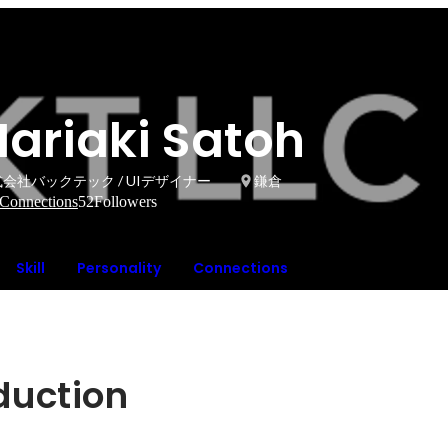
Nariaki Satoh
会社バックテック / UIデザイナー
鎌倉
Connections
52
Followers
Skill
Personality
Connections
oduction