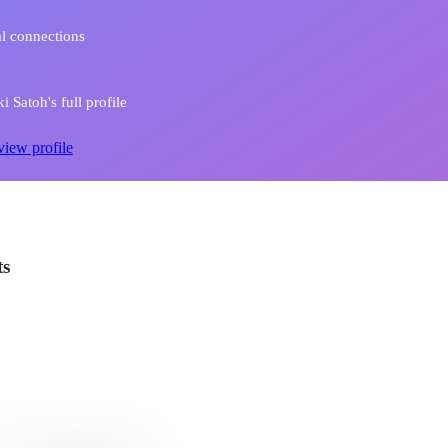
l connections
 Satoh's full profile
view profile
ts