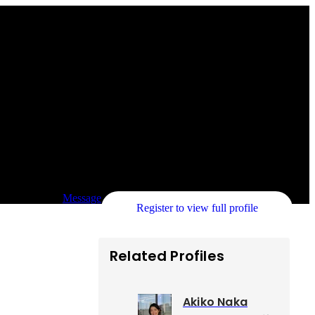
Message
Register to view full profile
Related Profiles
Akiko Naka