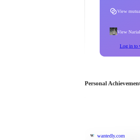
View mutua
View Nariaki
Log in to 
Personal Achievemen
wantedly.com