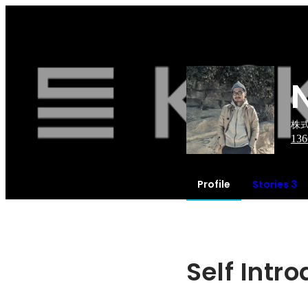
株式
136
Profile
Stories 3
Self Intr