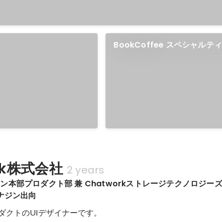
BookCoffee スペシャル
豆の定期配送サービス
rk株式会社
2 years
ン本部プロダクト部 兼 Chatworkストレージテクノロジー
ミナジン出向
ロダクトのUIデザイナーです。