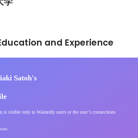
大学
Hidden: Education and Experience	
iaki Satoh's
ile
n is visible only to Wantedly users or the user’s connections
osts