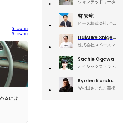
ウォンテッドリー株式会社, Founder, CEO
啓 安宅
ピース株式会社, 企業のWebコンテンツの企画
Show more
Show more
Daisuke Shigematsu
株式会社スペースマーケット, 代表取締役
Sachie Ogawa
オイシックス・ラ・大地株式会社
Ryohei Kondo
彩の国さいたま芸術劇場, 次期芸術監督
めるには