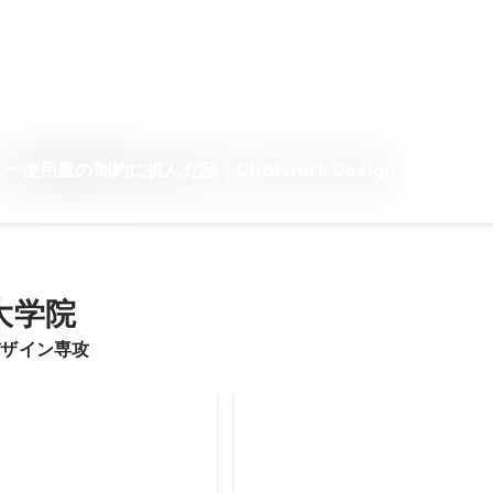
リー使用量の制約に挑んだ話｜Chatwork Design
大学院
デザイン専攻
自転車デザインコンペ グ
富山プロダクトデザインコン
ン 一次選考通過