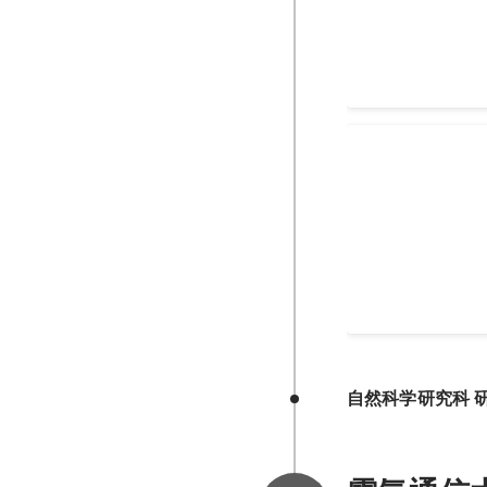
三菱電機オスラ
スト 入賞
自然科学研究科 