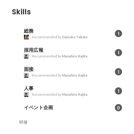
Skills
総務
1
Recommended by
Daisuke Takata
採用広報
1
Recommended by
Masahiro Kajita
面接
1
Recommended by
Masahiro Kajita
人事
1
Recommended by
Masahiro Kajita
イベント企画
0
研修