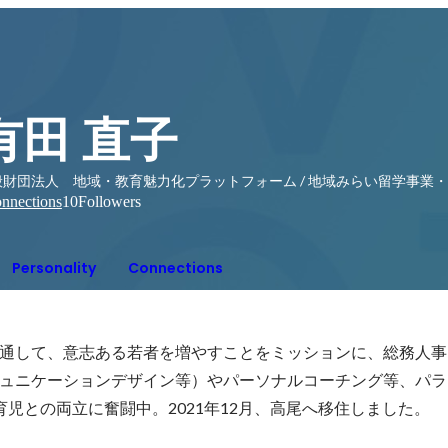
有田 直子
般財団法人 地域・教育魅力化プラットフォーム / 地域みらい留学事業
nnections
10
Followers
Personality
Connections
通して、意志ある若者を増やすことをミッションに、総務人事
ュニケーションデザイン等）やパーソナルコーチング等、パラ
育児との両立に奮闘中。2021年12月、高尾へ移住しました。