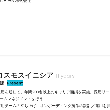
 JAPAN 株式会社
取材「パーソナルコーチングにかける思い」
コスモスイニシア
11 years
発課
Present
卒採用を通して、年間200名以上のキャリア面談を実施。採用リー
ームマネジメントを行う

途採用チームの立ち上げ、オンボーディング施策の設計／運用を