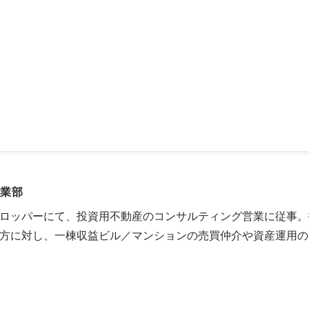
パス様イベント登壇「女子大生必見！ワークとライフを両立し
」
事業部
ロッパーにて、投資用不動産のコンサルティング営業に従事。
方に対し、一棟収益ビル／マンションの売買仲介や資産運用の