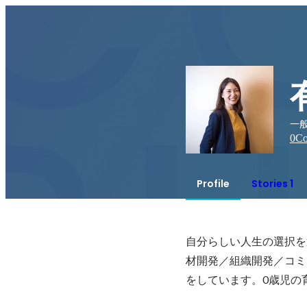
一
0
Co
Profile
Stories 1
自分らしい人生の選択を
材開発／組織開発／コミ
をしています。0歳児の