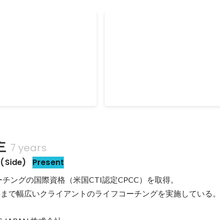
ン計画設計 ・メンバーインタビュ
運営 ・コーポレートサイトの更新
画運営・ファシリテート
日本財団ソーシャルイノベー
制度設計運用 ■HR ・目標設定面談運用補助 な
ラム優秀賞受賞！学校を核に
ど
たい」「挑戦したい」「学び
生のイノベーションを目指す
べる学校へ進学したい」等と
2018
に対し、都道府県の枠を越え
学する「地域みらい留学」と
しながら、一歩踏み出すきっ
。 ・在校生・卒業
 ・イベントの企画 ・イベン
ト ・キャリア検討のワーク
主
7 years
Side)
Present
コーチングの国際資格（米国CTI認定CPCC）を取得。

半まで幅広いクライアントのライフコーチングを実施している。