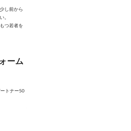
少し前から
。

もつ若者を
ォーム
ートナー50
を全取りす