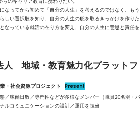
からのキャリア教育に携わりたい。

になってから初めて「自分の人生」を考えるのではなく、もう
らしい選択肢を知り、自分の人生の舵を取るきっかけを作りたい
となっている就活の在り方を変え、自分の人生に意思と責任を
法人　地域・教育魅力化プラットフ
事業・社会資源プロジェクト
Present
態／稼働日数／専門性などが多様なメンバー（職員20名弱・パ
ナルコミュニケーションの設計／運用を担当
取材「たくさんの「やりたい」を諦めない。 本業・副業・育児