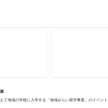
「4足のわらじを履く パラ
人事基盤の整理・コミュニケ
」
性化
多様で多彩（多才）なメンバーが
く生き生きと働くことはもちろん
協働を生みだせるように、人事基
ュニケーションを活性化する施策
Apr 2020
画・運用を行いました。 ■定例会/行事企画運
営 ・各種定例 ・キックオフイベ
・ボード会 ■コミュニティコミュニケーション
事業
活性化施策企画運用 ・PFキック
ィレクション ・PFパートナー整理
えて地域の学校に入学する「地域みらい留学事業」のイベント
理/設計 ・年間コミュニティコミ