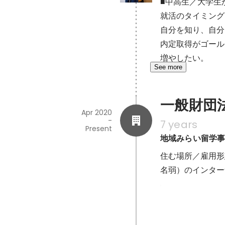
■中高生／大学生
就活のタイミング
自分を知り、自分
内定取得がゴール
増やしたい。
See more
一般財団
Apr 2020
-
7 years
Present
地域みらい留学
住む場所／雇用形
名弱）のインター
NTTドコモ様
る人生を」