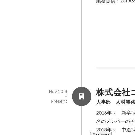
業務提携：ZaPASS
ZaPASS様
2021
株式会社
Nov 2016
-
Present
人事部　人材開
2016年～　新
名のメンバーのチ
2018年～　中