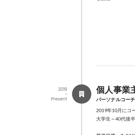
イベントの企
「今の自分を変え
たい専門科目の学
考えている中学生
て地域の学校に入
Feb 2019
-
Mar 2020
いう選択肢を提示
かけづくりをしていました
生へのヒアリング
トのファシリテー
シート作成
個人事業
2019
-
Present
パーソナルコーチ(
2019年10月に
大学生～40代後