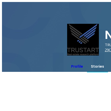
TR
29
C
Profile
Stories