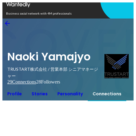
Open in app
Business social network with 4M professionals
Naoki Yamajyo
TRUSTART株式会社 / 営業本部 シニアマネージ
ャー
29
Connections
28
Followers
Profile
Stories
Personality
Connections