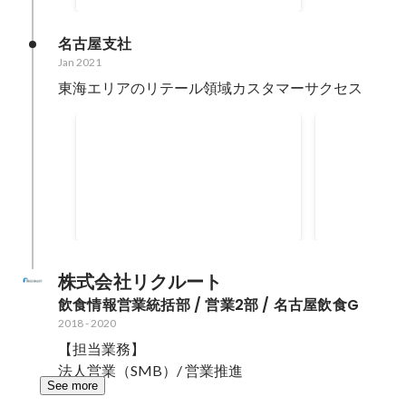
名古屋支社
Jan 2021
東海エリアのリテール領域カスタマーサクセス
バトンツナギ賞
スーパーフ
Oct 2021
Mar 2021
株式会社リクルート
飲食情報営業統括部 / 営業2部 / 名古屋飲食G
2018
-
2020
【担当業務】

法人営業（SMB）/ 営業推進
See more