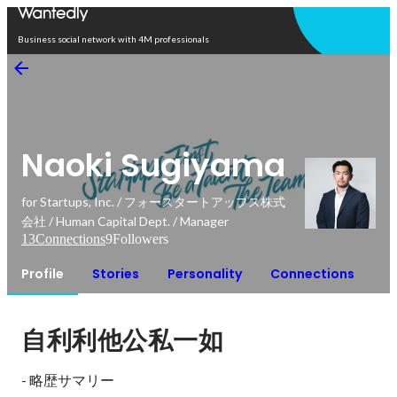
Open in app
Business social network with 4M professionals
Naoki Sugiyama
for Startups, Inc. / フォースタートアップス株式
会社 / Human Capital Dept. / Manager
13
Connections
9
Followers
Profile
Stories
Personality
Connections
自利利他公私一如
- 略歴サマリー
