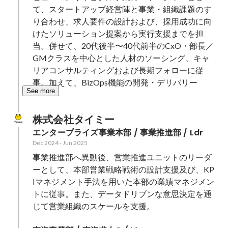
て、スタートアップ経営陣と事業・組織課題のす
り合わせ、求人要件の設計および、採用成功に向
けたソリューション提案から実行支援までを担
当。併せて、20代後半〜40代前半のCxO・部長／
GMクラスを中心とした人材のソーシング、キャ
リアコンサルティングおよび長期フォローに従
事。加えて、BizOps機能の開発・デリバリー
See more
株式会社タイミー
エンタープライズ事業本部 / 事業推進部 / Ldr
Dec 2024
-
Jun 2025
事業推進部へ異動後、営業推進ユニットのリーダ
ーとして、本部営業戦略戦術の設計支援及び、KP
Iマネジメント手法を用いた本部の業績マネジメン
トに従事。また、データドリブンな意思決定を通
じて営業組織のスケールを支援。