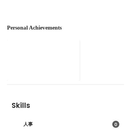
Personal Achievements
かわさきFM ラジオパーソナ
リティ
神奈川県川崎市のFMラジオにて企
画運営・ラジオパーソナリティを
務める。 週1回30分から自らの番
Oct 2017
-
Mar 2021
組を運営するとともに地域のイベ
ント司会等も行っていた。
Skills
人事
0