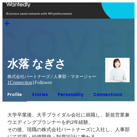
Open in app
Business social network with 4M professionals
水落 なぎさ
株式会社パートナーズ / 人事部・マネージャー
1
Connection
1
Follower
Profile
Stories
Personality
Connections
大学卒業後、大手ブライダル会社に就職し、新規営業兼
ウエディングプランナーを約2年経験。

その後、現職の株式会社パートナーズに入社し、人事部
にて採用・組織開発・制度設計に携わる。