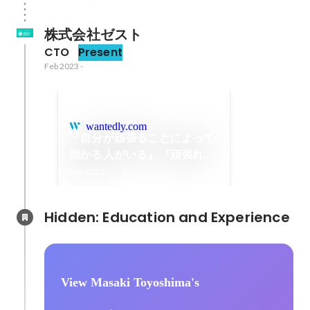
株式会社ゼスト
CTO
Present
Feb 2023
-
wantedly.com
『自分が頑張ることによって
助かる人がいる』『頑張れば
社会問題を解決できる』そん
Mar 2023
な想いを込めて推進する
ZEST開発チーム
Hidden: Education and Experience	
View Masaki Toyoshima's