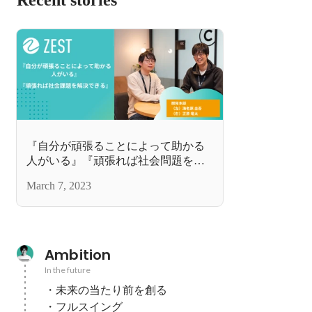
『自分が頑張ることによって助かる
人がいる』『頑張れば社会問題を解
決できる』そんな想いを込めて推進
March 7, 2023
するZEST開発チーム
Ambition
In the future
・未来の当たり前を創る

・フルスイング