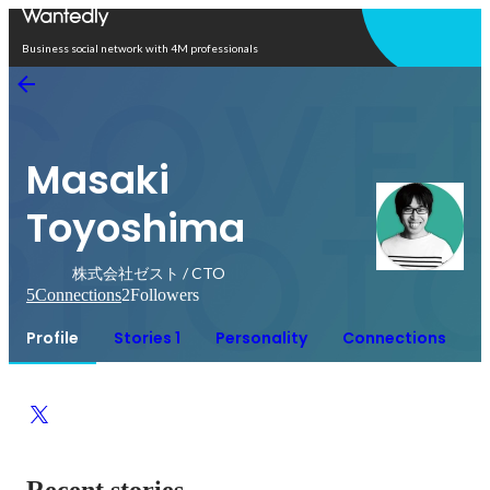
Open in app
Business social network with 4M professionals
Masaki
Toyoshima
株式会社ゼスト / CTO
5
Connections
2
Followers
Profile
Stories 1
Personality
Connections
Recent stories