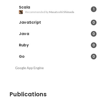
Scala
1
Recommended by
Masatoshi Shimada
JavaScript
0
Java
0
Ruby
0
Go
0
Google App Engine
Publications