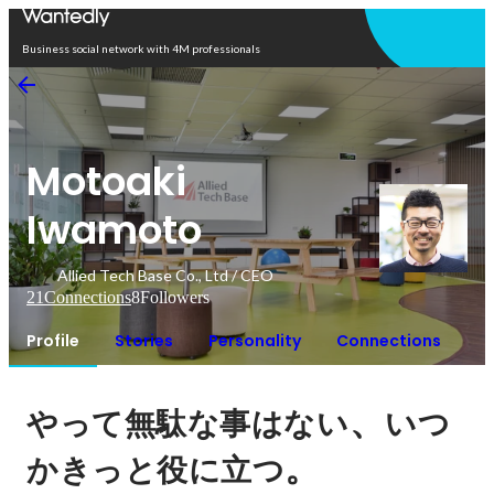
Open in app
Business social network with 4M professionals
Motoaki
Iwamoto
Allied Tech Base Co., Ltd / CEO
21
Connections
8
Followers
Profile
Stories
Personality
Connections
、
やって無駄な事はない
いつ
。
かきっと役に立つ