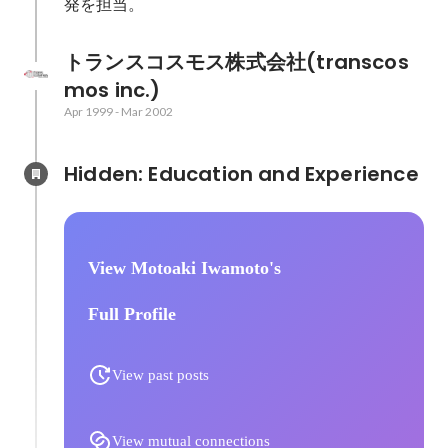
発を担当。
トランスコスモス株式会社(transcos
mos inc.)
Apr 1999
-
Mar 2002
Hidden: Education and Experience	
View Motoaki Iwamoto's
Full Profile
View past posts
View mutual connections