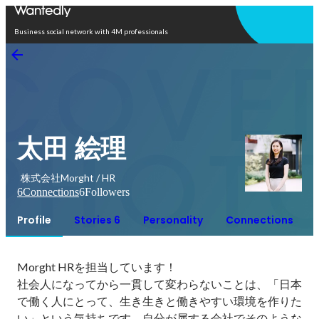
Open in app
Business social network with 4M professionals
太田 絵理
株式会社Morght / HR
6
Connections
6
Followers
Profile
Stories 6
Personality
Connections
Morght HRを担当しています！

社会人になってから一貫して変わらないことは、「日本
で働く人にとって、生き生きと働きやすい環境を作りた
い」という気持ちです。自分が属する会社でそのような