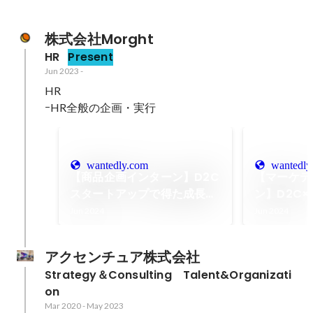
株式会社Morght
HR
Present
Jun 2023
-
HR

ｰHR全般の企画・実行
wantedly.com
wantedly
【商品企画インターン】D2C
【マーケテ
スタートアップで得た成長と
ン】D2C
やりがいとは？
プでの挑戦
Jun 2024
Jun 2024
アクセンチュア株式会社
Strategy＆Consulting　Talent&Organizati
on
Mar 2020
-
May 2023