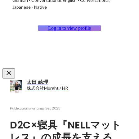
German
-
Conversational
English
-
Conversational
Japanese
-
Native
Log in to view profile
太田 絵理
株式会社Morght / HR
Publications/writings
Sep 2023
D2C×寝具『NELLマット
レス』の成長を支える