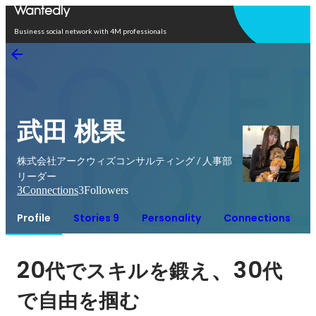
Open in app
Business social network with 4M professionals
武田 桃果
株式会社アークウィズコンサルティング / 人事部
リーダー
3
Connections
3
Followers
Profile
Stories 9
Personality
Connections
20
、30
代でスキルを鍛え
代
で自由を掴む