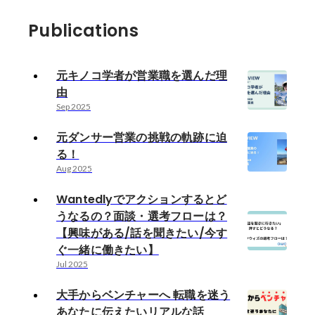
Publications
元キノコ学者が営業職を選んだ理
由
Sep 2025
元ダンサー営業の挑戦の軌跡に迫
る！
Aug 2025
Wantedlyでアクションするとど
うなるの？面談・選考フローは？
【興味がある/話を聞きたい/今す
ぐ一緒に働きたい】
Jul 2025
大手からベンチャーへ 転職を迷う
あなたに伝えたいリアルな話