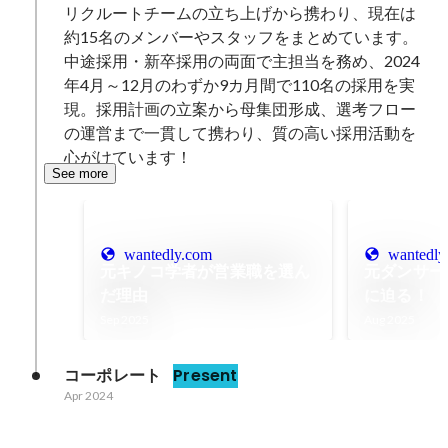
リクルートチームの立ち上げから携わり、現在は
約15名のメンバーやスタッフをまとめています。

中途採用・新卒採用の両面で主担当を務め、2024
年4月～12月のわずか9カ月間で110名の採用を実
現。採用計画の立案から母集団形成、選考フロー
の運営まで一貫して携わり、質の高い採用活動を
心がけています！
See more
wantedly.com
wantedly
元キノコ学者が営業職を選ん
元ダンサー
だ理由
に迫る！
Sep 2025
Aug 2025
コーポレート
Present
Apr 2024