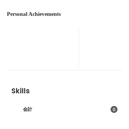
Personal Achievements
趣味
①YouTubeを見ること 最近はラ
ラチューンと雨穴がすき🥰 ②読書
ビジネス本も読みますが、ミス
Jan 2025
テリーの方がもっと読みます！
アガサクリスティーは天才（どミ
ーハー） ③料理 適当ごはんしか
作れません…🍳👩🏻‍🍳 お菓子作
りにハマっており、最近ケーキ台
Skills
を購入しました（多分すぐ飽き
る）
会計
0