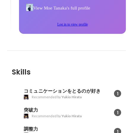
View Moe Tanaka's full profile
Log in to view profile
Skills
コミュニケーションをとるのが好き
1
Recommended by
Yukio Hirata
突破力
1
Recommended by
Yukio Hirata
調整力
1