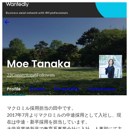
Open in app
Business social network with 4M professionals
Moe Tanaka
22
Connections
8
Followers
Profile
Stories
Personality
Connections
マクロミル採用担当の田中です。

2017年7月よりマクロミルの中途採用として入社し、現
在は中途・新卒採用を担当しています。

大学卒業後新卒で教育系事業会社に入社、人事部にて主