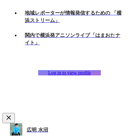
地域レポーターが情報発信するための 「横
浜ストリーム」
関内で横浜発アニソンライブ「はまおたナ
イト」
Log in to view profile
広明 水沼