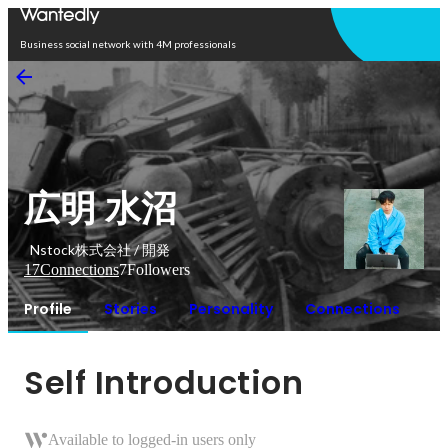
Open in app
Business social network with 4M professionals
広明 水沼
Nstock株式会社 / 開発
17
Connections
7
Followers
Profile
Stories
Personality
Connections
Self Introduction
Available to logged-in users only