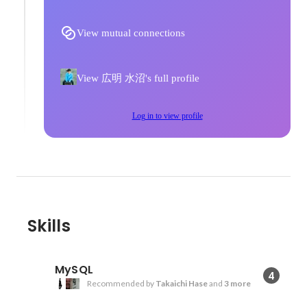
View mutual connections
View 広明 水沼's full profile
Log in to view profile
Skills
MySQL
4
Recommended by
Takaichi Hase
and
3 more