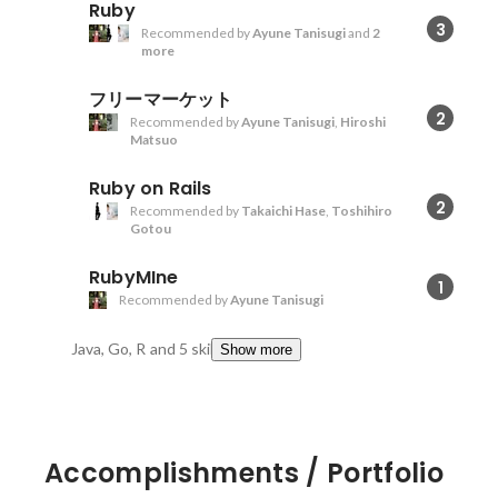
Ruby
3
Recommended by
Ayune Tanisugi
and
2
more
フリーマーケット
2
Recommended by
Ayune Tanisugi
,
Hiroshi
Matsuo
Ruby on Rails
2
Recommended by
Takaichi Hase
,
Toshihiro
Gotou
RubyMIne
1
Recommended by
Ayune Tanisugi
Java, Go, R
and 5 skills
Show more
Accomplishments / Portfolio