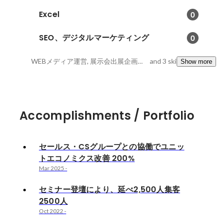
Excel
0
SEO、デジタルマーケティング
0
WEBメディア運営, 展示会出展企画、運営, CVR改善
and 3 skills
Show more
Accomplishments / Portfolio
セールス・CSグループとの協働でユニッ
トエコノミクス改善 200%
Mar 2025
-
セミナー登壇により、延べ2,500人集客
2500人
Oct 2022
-