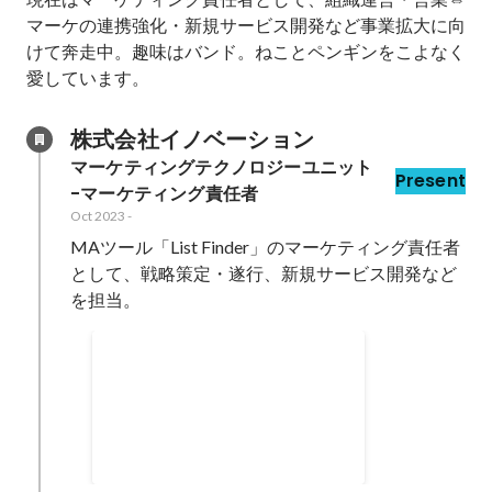
マーケの連携強化・新規サービス開発など事業拡大に向
けて奔走中。趣味はバンド。ねことペンギンをこよなく
愛しています。
株式会社イノベーション
マーケティングテクノロジーユニット 
Present
-マーケティング責任者
Oct 2023
-
MAツール「List Finder」のマーケティング責任者
として、戦略策定・遂行、新規サービス開発など
セールス・CSグループとの協働
でユニットエコノミクス改善
Mar 2025
200
%