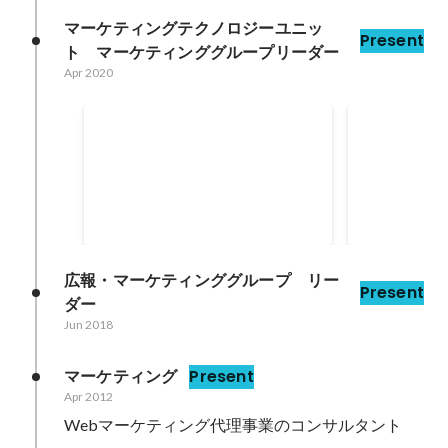
マーケティングテクノロジーユニッ
Present
ト　マーケティンググループリーダー
Apr 2020
セミナー登壇により、延べ2,500
展示会出展
人集客
化率10％を
Oct 2022
Jun 2018
2500
人
広報・マーケティンググループ　リー
Present
ダー
Jun 2018
マーケティング
Present
Apr 2012
Webマーケティング代理事業のコンサルタント