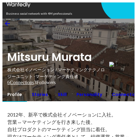
Open in app
Business social network with 4M professionals
Mitsuru Murata
株式会社イノベーション / マーケティングテクノロ
ジーユニット -マーケティング責任者
6
Connections
3
Followers
Profile
Stories
Skill
Personality
Connectio
2012年、新卒で株式会社イノベーションに入社。

営業⇔マーケティングを行き来した後、

自社プロダクトのマーケティング担当に着任。

現在はマーケティング責任者として、組織運営・営業⇔