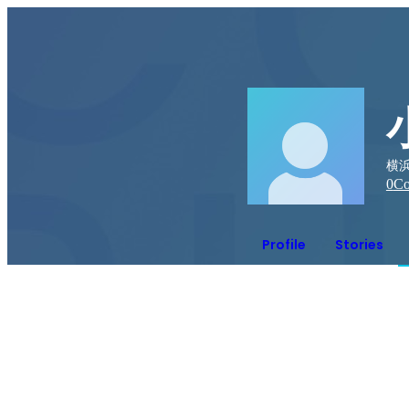
横浜
0
Co
Profile
Stories