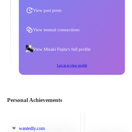
View past posts
View mutual connections
View Misaki Fujita's full profile
Log in to view profile
Personal Achievements
wantedly.com