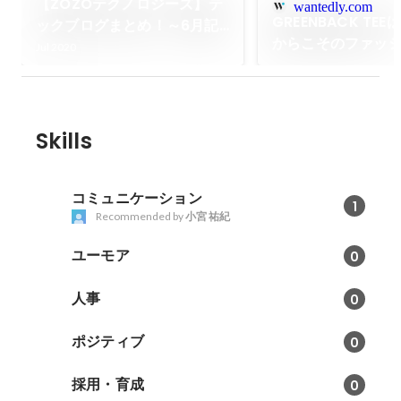
【ZOZOテクノロジーズ】テ
wantedly.com
GREENBACK TEE
ックブログまとめ！～6月記
からこそのファッ
事編～
Jul 2020
ZOZOテクノロジ
ナーが考える、デ
のファッションの
Skills
コミュニケーション
1
Recommended by
小宮 祐紀
ユーモア
0
人事
0
ポジティブ
0
採用・育成
0