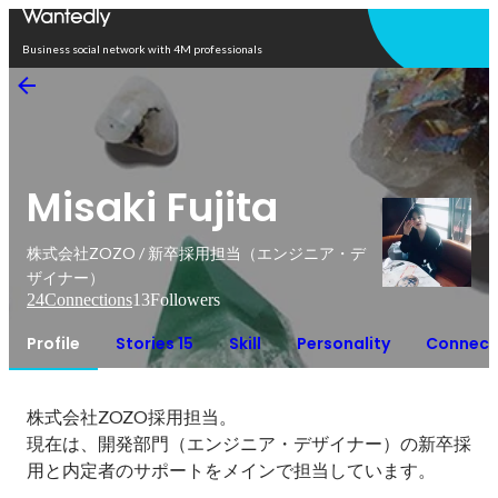
Open in app
Business social network with 4M professionals
Misaki Fujita
株式会社ZOZO / 新卒採用担当（エンジニア・デ
ザイナー）
24
Connections
13
Followers
Profile
Stories 15
Skill
Personality
Connect
株式会社ZOZO採用担当。

現在は、開発部門（エンジニア・デザイナー）の新卒採
用と内定者のサポートをメインで担当しています。