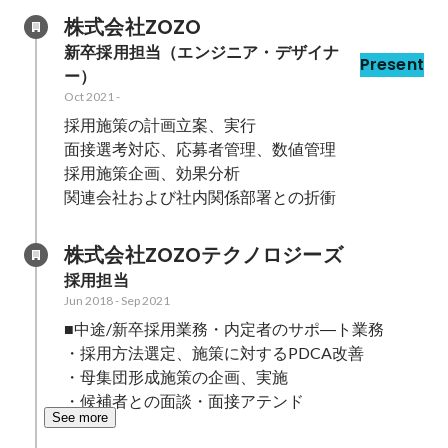
株式会社ZOZO
新卒採用担当（エンジニア・デザイナ
Present
ー）
Oct 2021
-
採用施策の計画立案、実行

面接選考対応、応募者管理、数値管理

採用施策企画、効果分析

関連会社および社内関係部署との折衝
株式会社ZOZOテクノロジーズ
採用担当
Jun 2018
-
Sep 2021
■中途/新卒採用業務・内定者のサポ―ト業務

・採用方法選定、施策に対するPDCA改善

・母集団形成施策の企画、実施

・候補者との面談・面接アテンド
See more