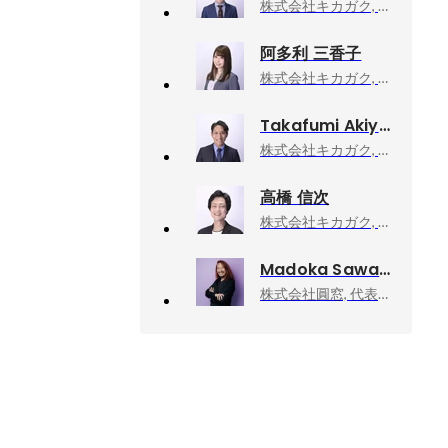
株式会社キカガク, 執行役員 研究開発責任者兼新規事業開発室
阿多利 三香子
株式会社キカガク, コーポレート部・マネージャー
Takafumi Akiyama
株式会社キカガク, 執行役員CRO
高橋 信次
株式会社キカガク, CTO 室
Madoka Sawa
株式会社圓窓, 代表取締役