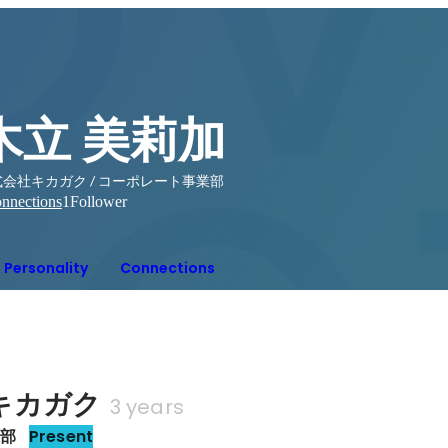
木立 美莉加
会社キカガク / コーポレート事業部
nnections
1
Follower
Personality
Connections
キカガク
3 years
業部
Present