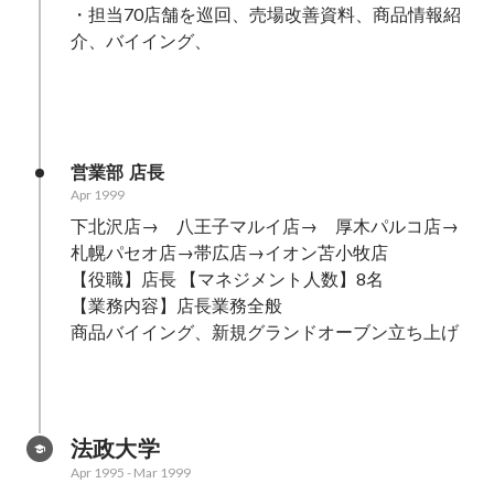
・担当70店舗を巡回、売場改善資料、商品情報紹
介、バイイング、

営業部 店長
Apr 1999
下北沢店→　八王子マルイ店→　厚木パルコ店→
札幌パセオ店→帯広店→イオン苫小牧店

【役職】店長 【マネジメント人数】8名　

【業務内容】店長業務全般

商品バイイング、新規グランドオーブン立ち上げ

法政大学
Apr 1995
-
Mar 1999