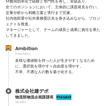
M費用効率化で経験と専門性を有し、実績あり。 

全てのポジションにおいて、主体的に課題発見を行い、
定量分析から戦略立案と実行まで完遂。

社内他部署や社外業務委託先を巻き込みながら、プロジ
ェクトを推進。

マネージャーとして、チームの成長と成果に責任を果た
Ambition
In the future
多様な価値観を持った人が生きやすくなるため
に、選択肢を増やす＝自由度を増やす。

不幸、不遇な人の数を最小化する。

株式会社建デポ
物流部物流企画課課長
Present
Jul 2022
-