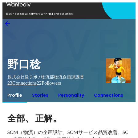
Open in app
Business social network with 4M professionals
野口稔
株式会社建デポ / 物流部物流企画課課長
23
Connections
22
Followers
Profile
Stories
Personality
Connections
、
。
全部
正解
SCM（物流）の企画設計、SCMサービス品質改善、SC