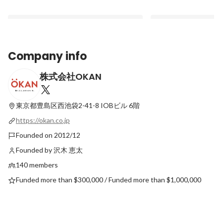
Company info
株式会社OKAN
CEOが語る｜OKANが「ミッション」を重
単なる「リード獲得」
視する理由
客様の「生の声」から
OKANのマーケティン
東京都豊島区西池袋2-41-8
IOBビル 6階
Pinned
Latest
https://okan.co.jp
Founded on 2012/12
Founded by 沢木 恵太
140 members
Funded more than $300,000 / Funded more than $1,000,000