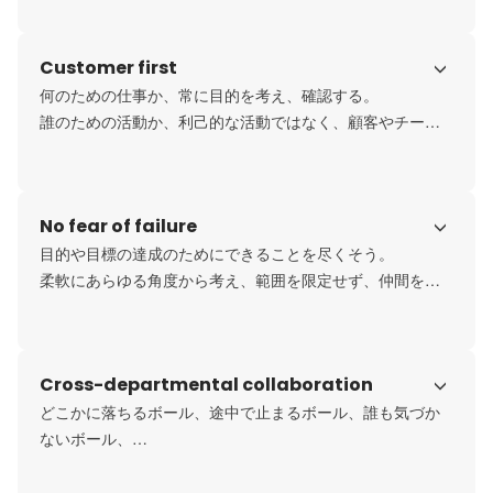
自らの行動を省みよう。律しよう。
Customer first
何のための仕事か、常に目的を考え、確認する。

誰のための活動か、利己的な活動ではなく、顧客やチーム
のために活動する。

正しい目的を立てよう。相手を想像しよう。
No fear of failure
目的や目標の達成のためにできることを尽くそう。

柔軟にあらゆる角度から考え、範囲を限定せず、仲間を巻
き込み、あきらめない。

そして、やりきろうとする仲間をみんなで支えよう。
Cross-departmental collaboration
どこかに落ちるボール、途中で止まるボール、誰も気づか
ないボール、

積極的に自らボールを拾い、次へ動かすことで、社会やチ
ームを前に進めよう。
