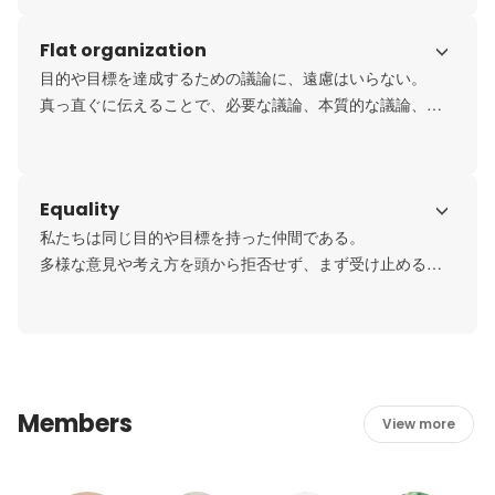
そして、ボールを拾った仲間をみんなで助けよう。

Flat organization
目的や目標を達成するための議論に、遠慮はいらない。

真っ直ぐに伝えることで、必要な議論、本質的な議論、建
設的な議論だけをしよう。

必要とあらば議論を避けず、自ら議論を起こそう。
Equality
私たちは同じ目的や目標を持った仲間である。

多様な意見や考え方を頭から拒否せず、まず受け止める。
理解に努める。

「おかえり」の気持ちで相手を信じ、受け入れ、背中を預
けよう。
Members
View more