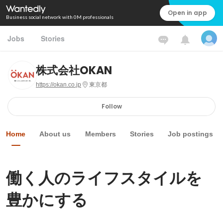
Open in app
Business social network with 0M professionals
Jobs
Stories
株式会社OKAN
https://okan.co.jp
東京都
Follow
Home
About us
Members
Stories
Job postings
働く人のライフスタイルを
豊かにする