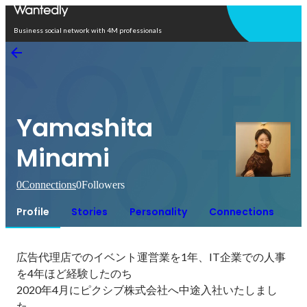
Open in app
Business social network with 4M professionals
Yamashita
Minami
0
Connections
0
Followers
Profile
Stories
Personality
Connections
広告代理店でのイベント運営業を1年、IT企業での人事
を4年ほど経験したのち

2020年4月にピクシブ株式会社へ中途入社いたしまし
た。
