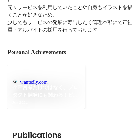
元々サービスを利用していたことや自身もイラストを描
くことが好きなため、

少しでもサービスの発展に寄与したく管理本部にて正社
員・アルバイトの採用を行っております。
Personal Achievements
wantedly.com
企画営業だけではなく、プロ
ダクト開発にも関わる！ピク
シブのアカウントプランナー
Jun 2021
の魅力とは！？
Publications