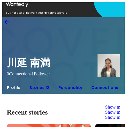
Open in app
Business social network with 4M professionals
川延 南満
0
Connections
1
Follower
Profile
Stories 12
Personality
Connections
Show more
Recent stories
Show more
Show more