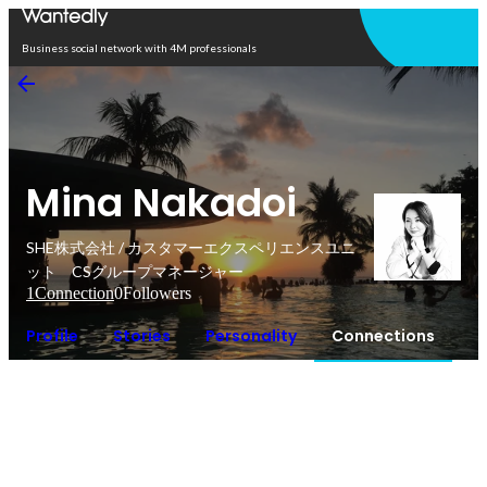
Open in app
Business social network with 4M professionals
Mina Nakadoi
SHE株式会社 / カスタマーエクスペリエンスユニ
ット CSグループマネージャー
1
Connection
0
Followers
Profile
Stories
Personality
Connections