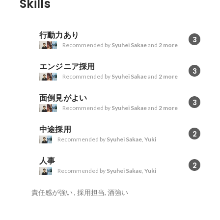
Skills
行動力あり
3
Recommended by
Syuhei Sakae
and
2 more
エンジニア採用
3
Recommended by
Syuhei Sakae
and
2 more
面倒見がよい
3
Recommended by
Syuhei Sakae
and
2 more
中途採用
2
Recommended by
Syuhei Sakae
,
Yuki
人事
2
Recommended by
Syuhei Sakae
,
Yuki
責任感が強い , 採用担当, 酒強い