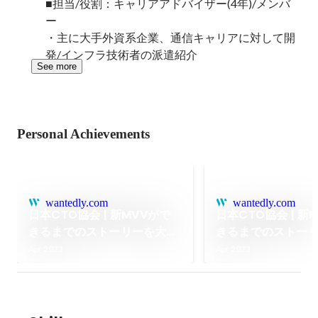
■担当/役割：キャリアアドバイザー(4年)/メンバ
ー　

・主に大手外資系企業、通信キャリアに対して開
発/インフラ技術者の派遣紹介
See more
Personal Achievements
wantedly.com
wantedly.com
日本CTO協会 | 新MVVがで
日本CTO協会 | 新
きるまでのストーリーを大公
きるまでのストー
開！（後編）
開！（前編）
Apr 2023
Apr 2023