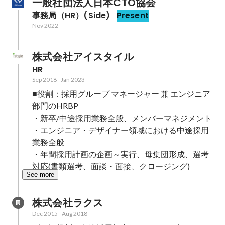
一般社団法人日本CTO協会
事務局（HR）(Side)
Present
Nov 2022
-
株式会社アイスタイル
HR
Sep 2018
-
Jan 2023
■役割：採用グループ マネージャー 兼 エンジニア
部門のHRBP 

・新卒/中途採用業務全般、メンバーマネジメント

・エンジニア・デザイナー領域における中途採用
業務全般

・年間採用計画の企画～実行、母集団形成、選考
対応(書類選考、面談・面接、クロージング)
See more
株式会社ラクス
Dec 2015
-
Aug 2018