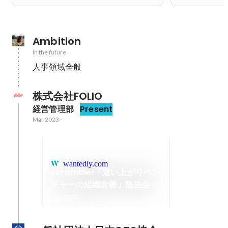
Ambition
In the future
人事領域全般
株式会社FOLIO
経営管理部
Present
Mar 2023
-
wantedly.com
scramble!「這い上がりベン
チャーの組織改善」勉強会開
催レポート
Nov 2023