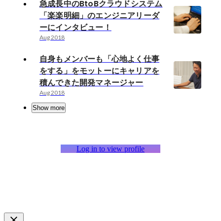
急成長中のBtoBクラウドシステム
「楽楽明細」のエンジニアリーダ
ーにインタビュー！
Aug 2018
自身もメンバーも「心地よく仕事
をする」をモットーにキャリアを
積んできた開発マネージャー
Aug 2018
Show more
Log in to view profile