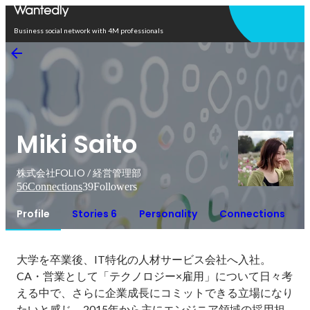
Open in app
Business social network with 4M professionals
Miki Saito
株式会社FOLIO / 経営管理部
56
Connections
39
Followers
Profile
Stories 6
Personality
Connections
大学を卒業後、IT特化の人材サービス会社へ入社。

CA・営業として「テクノロジー×雇用」について日々考
える中で、さらに企業成長にコミットできる立場になり
たいと感じ、2015年から主にエンジニア領域の採用担