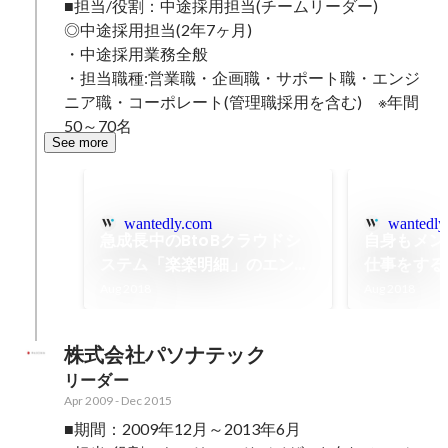
■担当/役割：中途採用担当(チームリーダー)

◎中途採用担当(2年7ヶ月)

・中途採用業務全般

・担当職種:営業職・企画職・サポート職・エンジ
ニア職・コーポレート(管理職採用を含む)　※年間
50～70名
See more
wantedly.com
wantedly
急成長中のBtoBクラウドシ
自身もメン
ステム「楽楽明細」のエンジ
仕事をする
ニアリーダーにインタビュ
ャリアを積
Aug 2018
Aug 2018
ー！
ージャー
株式会社パソナテック
リーダー
Apr 2009
-
Dec 2015
■期間：2009年12月～2013年6月
