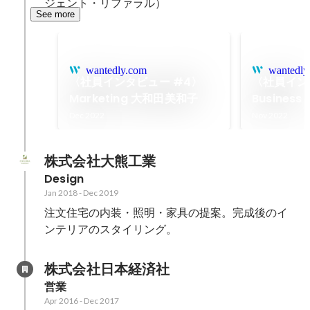
ジェント・リファラル）
See more
wantedly.com
wantedly
〈社員インタビュー #4〉
〈社員イン
Marketing 大和田美和子
Business
Corporat
Dec 2022
Nov 2022
智紗
株式会社大熊工業
Design
Jan 2018
-
Dec 2019
注⽂住宅の内装・照明・家具の提案。完成後のイ
ンテリアのスタイリング。
株式会社日本経済社
営業
Apr 2016
-
Dec 2017