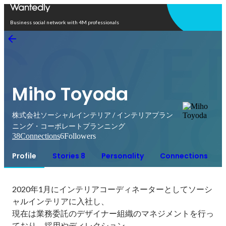
Open in app
Business social network with 4M professionals
Miho Toyoda
株式会社ソーシャルインテリア / インテリアプラン
ニング・コーポレートプランニング
38
Connections
6
Followers
Profile
Stories 8
Personality
Connections
2020年1月にインテリアコーディネーターとしてソーシ
ャルインテリアに入社し、

現在は業務委託のデザイナー組織のマネジメントを⾏っ
ており、採⽤やディレクション、
