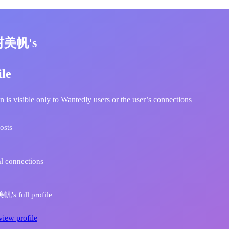
村美帆's
ile
n is visible only to Wantedly users or the user’s connections
osts
l connections
s full profile
view profile