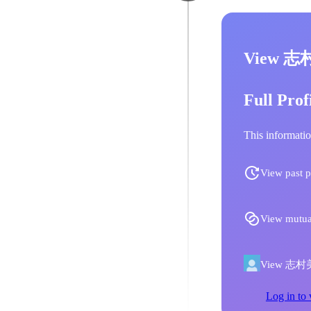
View 志
Full Prof
This informatio
View past p
View mutua
View 志村美帆'
Log in to 