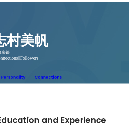
志村美帆
東京都
nnections
0
Followers
Personality
Connections
Hidden: Education and Experience	