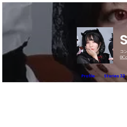
コン
0
Co
Profile
Stories 32