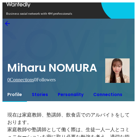
Open in app
Business social network with 4M professionals
Miharu NOMURA
0
Connections
0
Followers
Profile
Stories
Personality
Connections
現在は家庭教師、塾講師、飲食店でのアルバイトをして
おります。

家庭教師や塾講師として働く際は、生徒一人一人とコミ
ュニケーションを密に取り必要な勉強を考え、適切な指