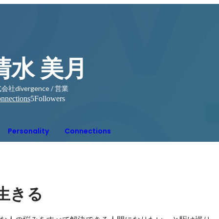
清水 美月
会社divergence / 営業
nnections
5
Followers
Personality
Connections
生きる