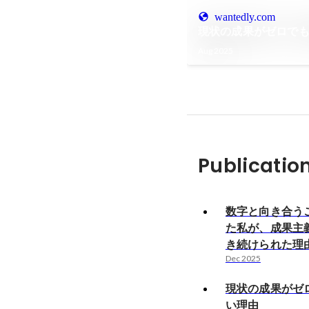
wantedly.com
現状の成果がゼロで
Aug 2025
Publicatio
数字と向き合う
た私が、成果主
き続けられた理
Dec 2025
現状の成果がゼ
い理由