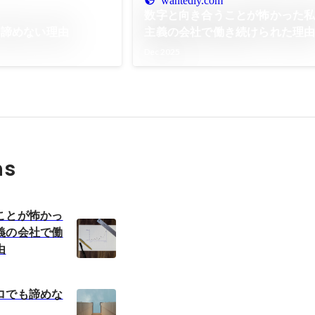
wantedly.com
数字と向き合うことが怖かった
も諦めない理由
主義の会社で働き続けられた理
Dec 2025
ns
ことが怖かっ
義の会社で働
由
ロでも諦めな