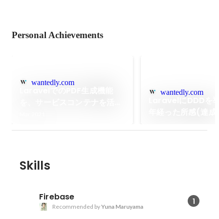
Personal Achievements
wantedly.com
LaravelでのPDF生成機能
wantedly.com
LaravelにDDDを
を、サービスコンテナを活用
年経った所感(達成し
して疎結合に実装する
Mar 2021
課題点 / モデリン
など)
Skills
Firebase
1
Recommended by
Yuna Maruyama