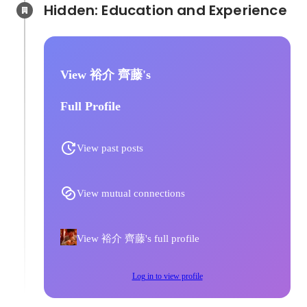
Hidden: Education and Experience	
View 裕介 齊藤's
Full Profile
View past posts
View mutual connections
View 裕介 齊藤's full profile
Log in to view profile