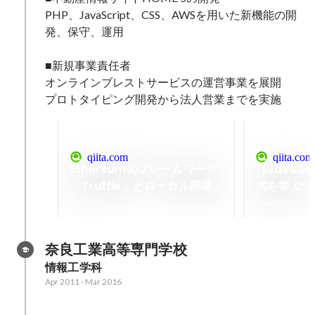
PHP、JavaScript、CSS、AWSを用いた新機能の開
発、保守、運用

■新規事業責任者

オンラインブレストサービスの運営事業を展開

プロトタイピング開発から法人営業までを実施
qiita.com
qiita.com
Ethereumのフレームワーク
【JavaS
「Truffle」とローカル開発
式を学ぶつい
環境「Ganache」入門ログ
する話 - Qi
Oct 2018
Mar 2017
- Qiita
奈良工業高等専門学校
情報工学科
Apr 2011
-
Mar 2016