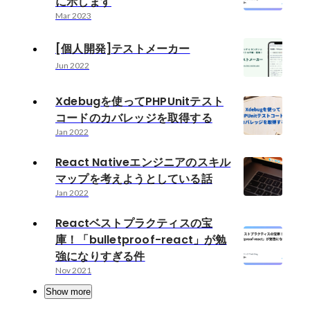
に示します
Mar 2023
[個人開発]テストメーカー
Jun 2022
Xdebugを使ってPHPUnitテスト
コードのカバレッジを取得する
Jan 2022
React Nativeエンジニアのスキル
マップを考えようとしている話
Jan 2022
Reactベストプラクティスの宝
庫！「bulletproof-react」が勉
強になりすぎる件
Nov 2021
Show more