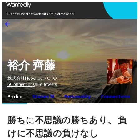
Open in app
Business social network with 4M professionals
裕介 齊藤
株式会社NoSchool / CTO
6
Connections
8
Followers
Profile
Stories 19
Personality
Connections
、
勝ちに不思議の勝ちあり
負
けに不思議の負けなし