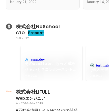
January 21, 2022
January 14, 20
株式会社NoSchool
CTO
Present
Mar 2019
-
zenn.dev
そのuseState、もっと減ら
test-make
せるかも？コンポーネントの
[個人開発
事例と一緒に示します
Mar 2023
Jun 2022
株式会社LIFULL
Webエンジニア
Apr 2016
-
Mar 2019
■不動産情報サイトHOME'Sの開発
