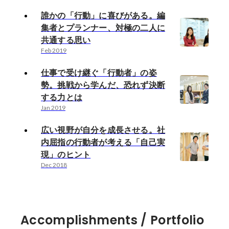
誰かの「行動」に喜びがある。編
集者とプランナー、対極の二人に
共通する思い
Feb 2019
仕事で受け継ぐ「行動者」の姿
勢。挑戦から学んだ、恐れず決断
する力とは
Jan 2019
広い視野が自分を成長させる。社
内屈指の行動者が考える「自己実
現」のヒント
Dec 2018
Accomplishments / Portfolio