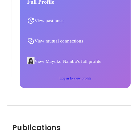
Full Profile
View past posts
View mutual connections
View Mayuko Nambu's full profile
Log in to view profile
Publications