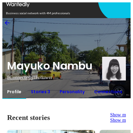
Open in app
Business social network with 4M professionals
Mayuko Nambu
8
Connections
1
Follower
Profile
Stories 3
Personality
Connections
Show more
Recent stories
Show more