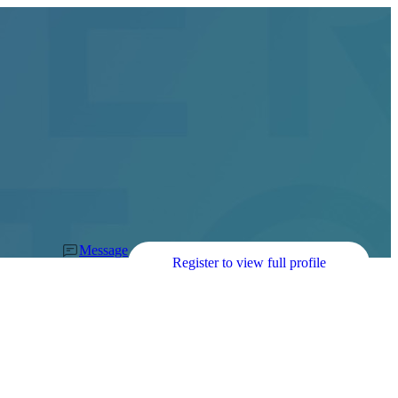
Message
Register to view full profile