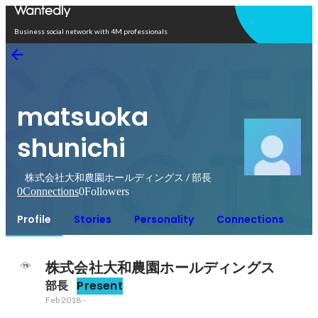
Open in app
Business social network with 4M professionals
matsuoka
shunichi
株式会社大和農園ホールディングス / 部長
0
Connections
0
Followers
Profile
Stories
Personality
Connections
株式会社大和農園ホールディングス
部長
Present
Feb 2018
-