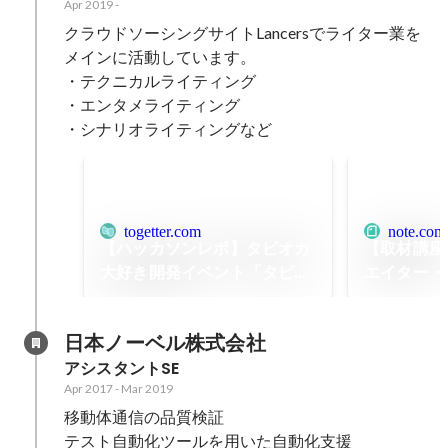
Apr 2019
-
クラウドソーシングサイトLancersでライター業を
メインに活動しています。

・テクニカルライティング

・エンタメライティング

・シナリオライティングなど
togetter.com
note.com
【ハッカソンレポ】タピオカ
【取材講座
大好き開発イベント「タピッ
エイター・
カソン」！全力でタピってね
き自分の目
♪
た」未経験
日本ノーベル株式会社
マドワーカ
アシスタントSE
働き方論
Apr 2017
-
Mar 2019
移動体通信の品質検証

テスト自動化ツールを用いた自動化支援
