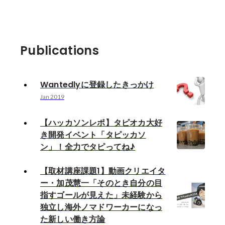
Publications
Wantedlyに登録したきっかけ
Jan 2019
【ハッカソンレポ】タピオカ大好
き開発イベント「タピッカソ
ン」！全力でタピってね♪
【取材講座課題1】動画クリエイタ
ー・加茂慧一「そのとき自分の目
指すゴールが見えた」未経験から
独立し海外ノマドワーカーになっ
た新しい働き方論