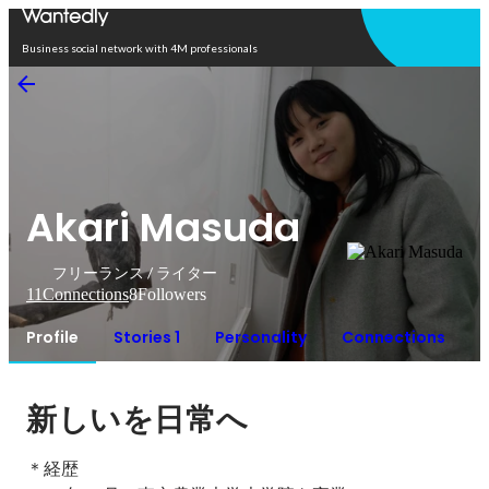
Open in app
Business social network with 4M professionals
Akari Masuda
フリーランス / ライター
11
Connections
8
Followers
Profile
Stories 1
Personality
Connections
新しいを日常へ
＊経歴
