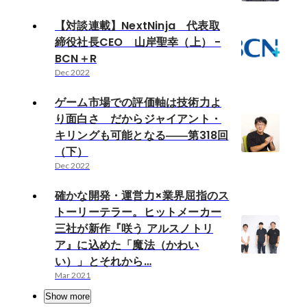
【対談連載】NextNinja 代表取
締役社長CEO 山岸聖幸（上） -
BCN＋R
Dec 2022
ゲーム市場での評価軸は技術力よ
り面白さ だからジャイアント・
キリングも可能となる――第318回
（下）
Dec 2022
確かな開発・運営力×業界屈指のス
トーリーテラー。ヒットメーカー
三社が新作『咲う アルスノトリ
ア』に込めた「魔法（かわい
い）」とそれから…
Mar 2021
Show more