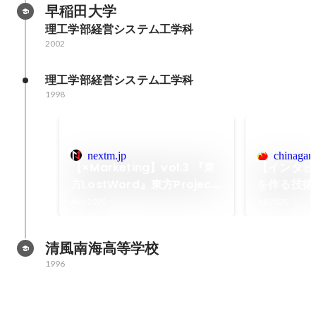
早稲田大学
理工学部経営システム工学科
2002
理工学部経営システム工学科
1998
nextm.jp
chinagam
【×Marketing】vol.3 『東
【インタビ
方LostWord』東方Project
を作る技術
へのリスペクトから始め
NextNi
Aug 2020
Jul 2020
る”常識”を越えた施策。マー
ケティングが資産になる独自
清風南海高等学校
の視点とは
1996