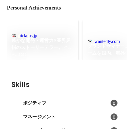
Personal Achievements
pickups.jp
確かな開発・運営力×業界屈
wantedly.com
グランドサマナー
指のストーリーテラー。ヒッ
ームを国内、海外
トメーカー三社が新作『咲う
Mar 2021
います。
アルスノトリア』に込めた
「魔法（かわいい）」とそれ
から…
Skills
ポジティブ
0
マネージメント
0