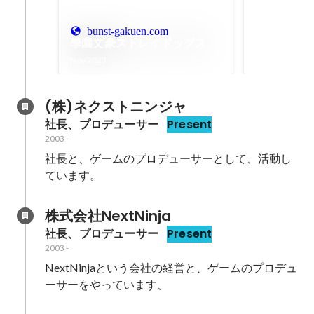
もうひとつの
bunst-gakuen.com
ドッグス ゲ
學園文豪ストレイドッグス
動
Oct 2023
Nov 2023
(株)ネクストニンジャ
社長、プロデューサー
Present
2003
-
社長と、ゲームのプロデューサーとして、活動し
ています。
株式会社NextNinja
社長、プロデューサー
Present
2003
-
NextNinjaという会社の経営と、ゲームのプロデュ
ーサーをやっています、