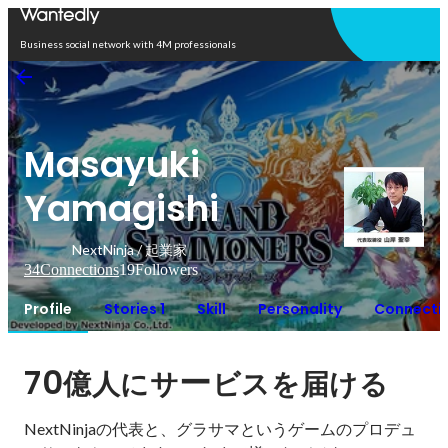
Open in app
Business social network with 4M professionals
Masayuki
Yamagishi
NextNinja / 起業家
34
Connections
19
Followers
Profile
Stories 1
Skill
Personality
Connecti
70
ー
億人にサ
ビスを届ける
NextNinjaの代表と、グラサマというゲームのプロデュ