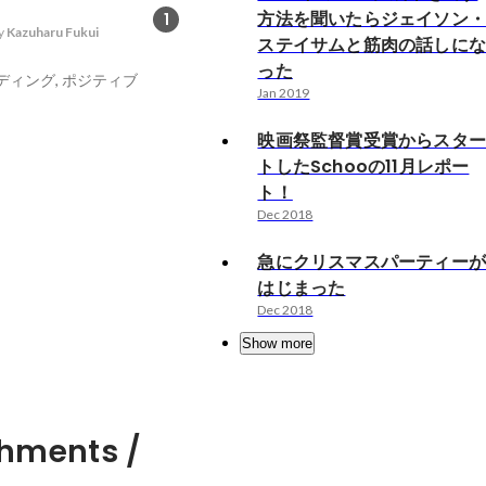
方法を聞いたらジェイソン
1
y
Kazuharu Fukui
ステイサムと筋肉の話しに
った
ディング, ポジティブ
Jan 2019
映画祭監督賞受賞からスタ
トしたSchooの11月レポー
ト！
Dec 2018
急にクリスマスパーティー
はじまった
Dec 2018
Show more
hments /