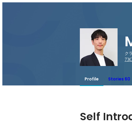
クラ
73
C
Profile
Stories 60
Self Intr