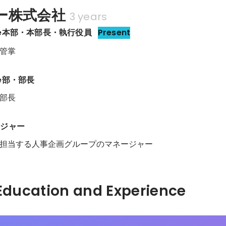
ー株式会社
3 years
ture本部・本部長・執行役員
Present
管掌
ure部・部長
部長
ージャー
担当する人事企画グループのマネージャー
Hidden: Education and Experience	