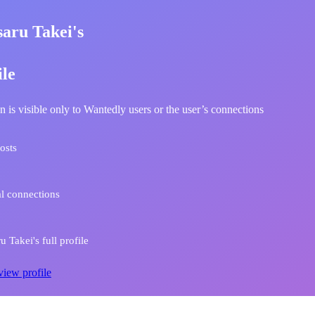
aru Takei's
ile
n is visible only to Wantedly users or the user’s connections
osts
l connections
 Takei's full profile
view profile