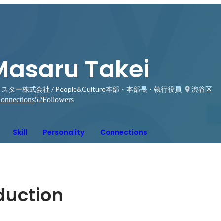
Masaru Takei
スター株式会社 / People&Culture本部・本部長・執行役員
渋谷区
onnections
52
Followers
Skill
Personality
Connections
oduction