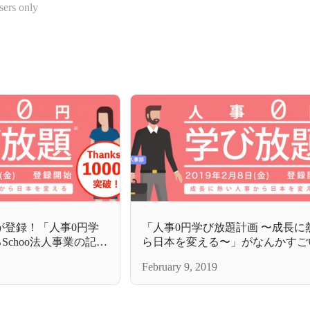
sers only
名が登録！「人事0円学
「人事0円学び放題計画 〜成長に
Schoo法人事業の記事
ら日本を変える〜」がなんかすご
なっている件
February 9, 2019