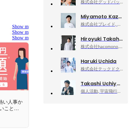
株式会社グッドパッチ, PeopleEmpowermentOffice 中途採用担当
Miyamoto Kazunori
株式会社プレイド, Head of HRBP
Show more
Show more
Show more
Hiroyuki Takahashi
株式会社hacomono, CHRO
Haruki Uchida
株式会社テックドクター, 経営企画マネージャー
Takashi Uchiyama
個人活動, 宇宙飛行士挑戦エバンジェリスト
熱い人事か
いことに