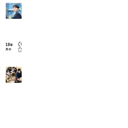
・
な
ー
が