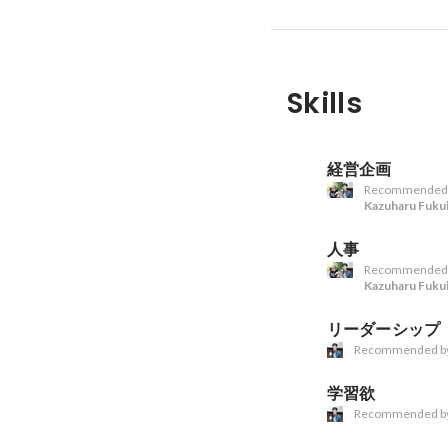
Skills
経営企画
Recommended
Kazuharu Fuku
人事
Recommended
Kazuharu Fuku
リーダーシップ
Recommended b
学習欲
Recommended b