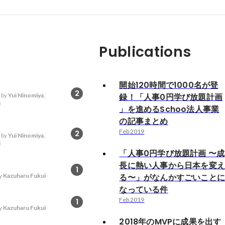
Publications
開始120時間で1000名が登
2
 by
Yui Ninomiya
,
録！「人事0円学び放題計画
i
」を進めるSchoo法人事業
の記事まとめ
Feb 2019
2
 by
Yui Ninomiya
,
i
「人事0円学び放題計画 〜成
長に熱い人事から日本を変
1
y
Kazuharu Fukui
る〜」がなんかすごいこと
なっている件
Feb 2019
1
y
Kazuharu Fukui
2018年のMVPに成果を出す