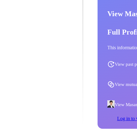
View Mas
Full Prof
This informatio
View past p
View mutua
View Masaru
Log in to 