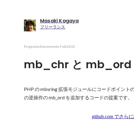
Masaki Kagaya
フリーランス
Project/achievements
Feb 2015
mb_chr と mb_ord
PHP の mbsring 拡張モジュールにコードポイント
の逆操作の mb_ord を追加するコードの提案です。
github.com
でさらに