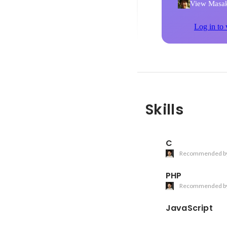
View Masaki
Log in to 
Skills
C
Recommended b
PHP
Recommended b
JavaScript