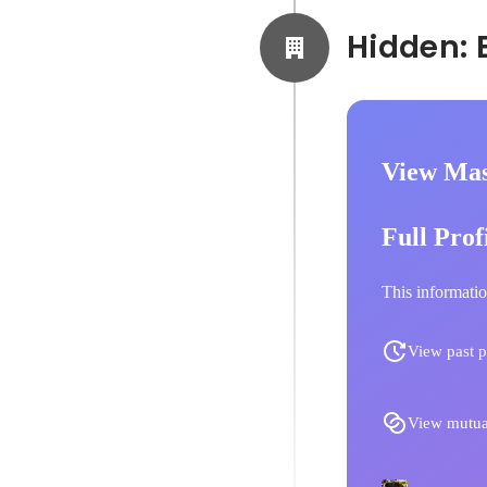
View Mas
Full Prof
This informatio
View past p
View mutua