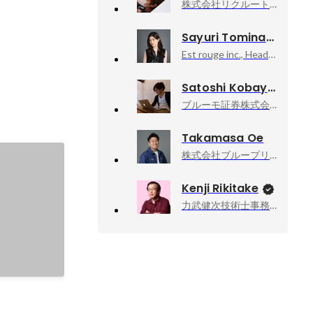
株式会社リクルート, プロダクトデザイン室
Sayuri Tominaga
Est rouge inc., Head of Design
Satoshi Kobayashi
ブルーモ証券株式会社, 取締役CTO
Takamasa Oe
株式会社ブループリント, 代表取締役CEO
Kenji Rikitake
力武健次技術士事務所, 所長