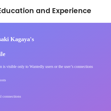
Hidden: Education and Experience	
aki Kagaya's
ile
n is visible only to Wantedly users or the user’s connections
osts
l connections