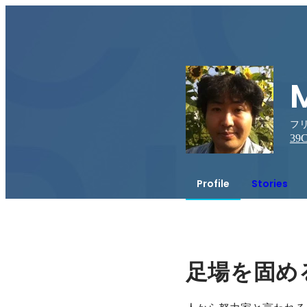
フ
39
C
Profile
Stories
足場を固め