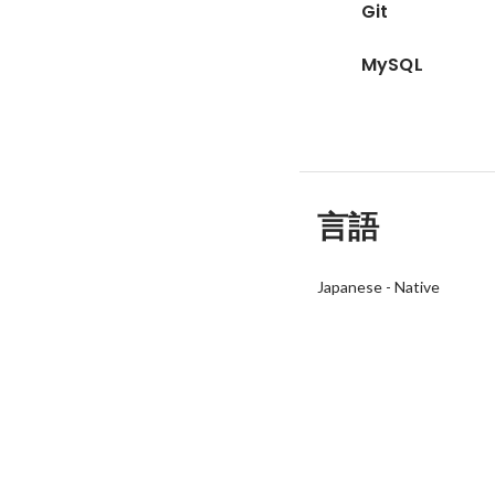
Git
MySQL
言語
Japanese
-
Native