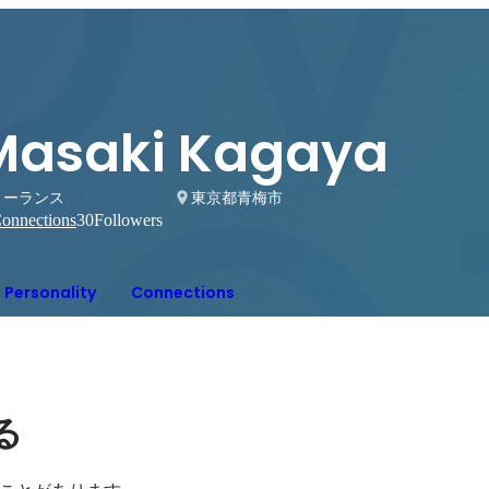
Masaki Kagaya
リーランス
東京都青梅市
onnections
30
Followers
Personality
Connections
る