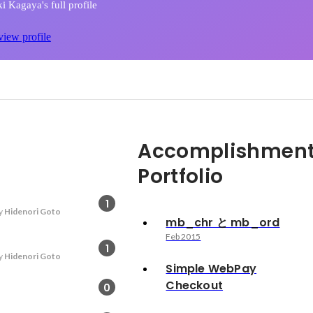
 Kagaya's full profile
view profile
Accomplishment
Portfolio
1
y
Hidenori Goto
mb_chr と mb_ord
Feb 2015
1
y
Hidenori Goto
Simple WebPay
Checkout
0