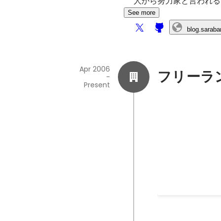
人から努力家と言われる
See more
blog.saraba
Apr 2006
フリーラ
-
Present
mb_chr と m
PHP の mbsri
ポイントの数値か
mb_chr とその逆
るコードの提案で
Feb 2015