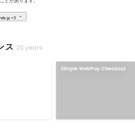
ことがあります。
nde.jp
+3
ンス
20 years
b_ord
Simple WebPay Checkout
ng 拡張モジュールにコード
ら文字を生成する
操作の mb_ord を追加す
す。