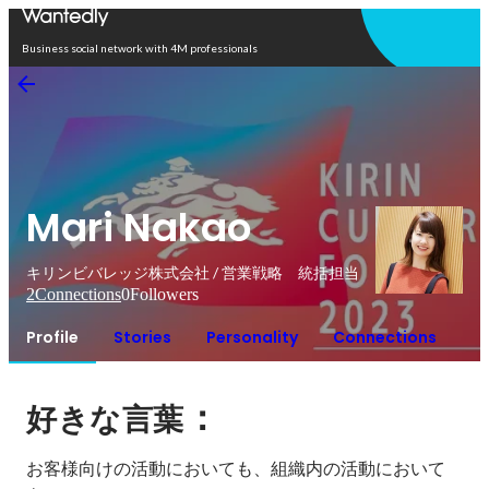
Open in app
Business social network with 4M professionals
Mari Nakao
キリンビバレッジ株式会社 / 営業戦略 統括担当
2
Connections
0
Followers
Profile
Stories
Personality
Connections
：
好きな言葉
お客様向けの活動においても、組織内の活動において