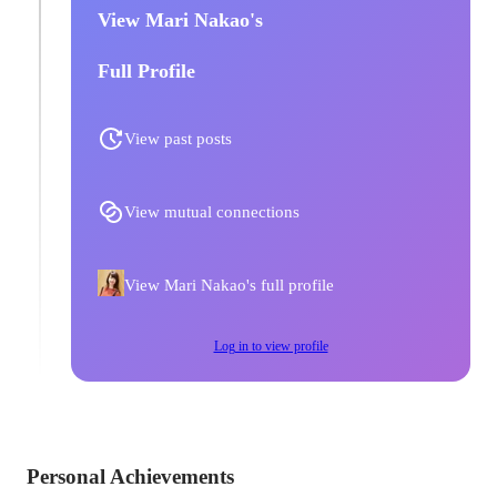
View Mari Nakao's
Full Profile
View past posts
View mutual connections
View Mari Nakao's full profile
Log in to view profile
Personal Achievements