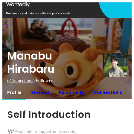
Open in app
Business social network with 4M professionals
Manabu
Hirabaru
6
Connections
2
Followers
Profile
Stories 1
Personality
Connections
Self Introduction
Available to logged-in users only