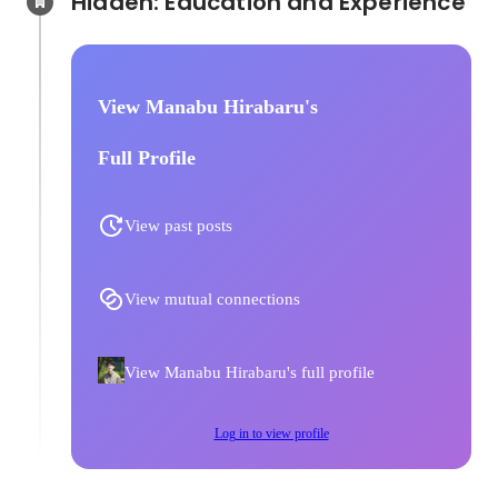
Hidden: Education and Experience	
View Manabu Hirabaru's
Full Profile
View past posts
View mutual connections
View Manabu Hirabaru's full profile
Log in to view profile