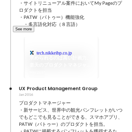
・サイトリニューアル案件においてMy Pageのプ
ロダクトを担当

・PATW（パトゥー）機能強化

　・多言語化対応（８言語）
See more
tech.nikkeibp.co.jp
求められるのは高い計画力、
楽天のプロダクトマネジャー
の仕事ぶり
May 2017
UX Product Management Group
Jan 2016
プロダクトマネージャー

・新サービス、世界中の観光パンフレットがいつ
でもどこでも見ることができる、スマホアプリ、
PATW（パトゥー）のプロダクトを担当。

・PATWに掲載するパンフレットを獲得するた