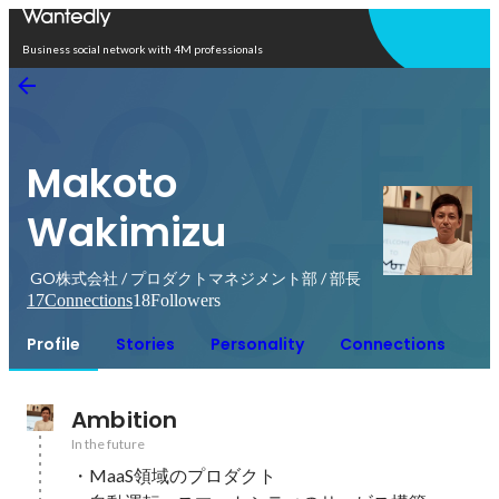
Open in app
Business social network with 4M professionals
Makoto
Wakimizu
GO株式会社 / プロダクトマネジメント部 / 部長
17
Connections
18
Followers
Profile
Stories
Personality
Connections
Ambition
In the future
・MaaS領域のプロダクト
