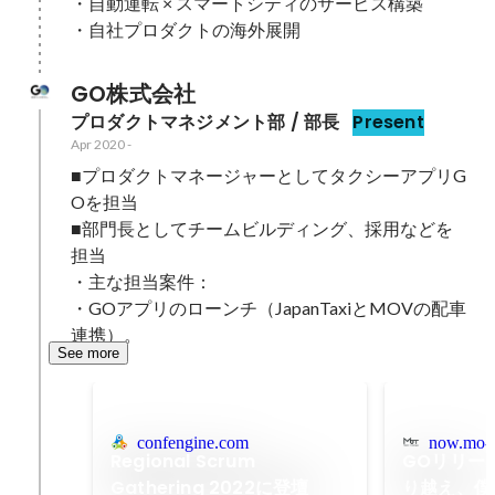
・自動運転 × スマートシティのサービス構築

・自社プロダクトの海外展開
GO株式会社
プロダクトマネジメント部 / 部長
Present
Apr 2020
-
■プロダクトマネージャーとしてタクシーアプリG
Oを担当

■部門長としてチームビルディング、採用などを
担当

・主な担当案件：

・GOアプリのローンチ（JapanTaxiとMOVの配車
連携）。
See more
confengine.com
now.mo-
Regional Scrum
GOリリー
Gathering 2022に登壇
り越え、僕