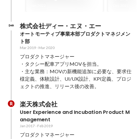
た。PdM
Jan 2022
Dec 2021
株式会社ディー・エヌ・エー
オートモーティブ事業本部プロダクトマネジメン
ト部
Mar 2019
-
Mar 2020
プロダクトマネージャー

・タクシー配車アプリMOVを担当。

・主な業務：MOVの新機能追加に必要な、要求仕
様定義、体験設計、UI/UX設計、KPI定義、プロジ
ェクトの推進、リリース後の改善。
楽天株式会社
User Experience and Incubation Product M
anagement
Jan 2017
-
Feb 2019
プロダクトマネージャー
