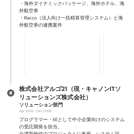
・海外ダイナミックパッケージ、海外ホテル、海
外航空券

・Racco（法人向け一括精算管理システム）と海
外航空券の連携案件
Rakuten Award Delight the
Rakuten A
Customer Second Prize
Developme
Prize
Jan 2015
Sep 2011
株式会社アルゴ21（現・キャノンITソ
リューションズ株式会社）
ソリューション部門
Apr 2002
-
Dec 2006
プログラマー・SEとして中小企業向けのシステム
の受託開発を担当。

台湾新幹線のプロジェクトに参画。システム設