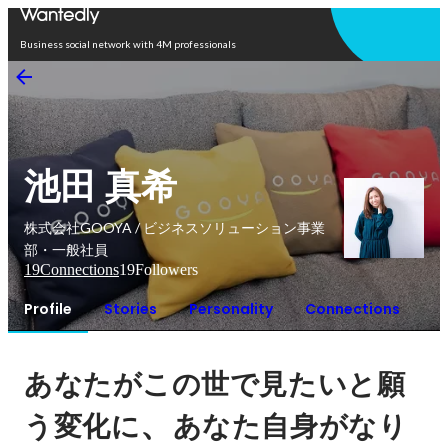
Open in app
Business social network with 4M professionals
池田 真希
株式会社GOOYA / ビジネスソリューション事業
部・一般社員
19
Connections
19
Followers
Profile
Stories
Personality
Connections
あなたがこの世で見たいと願
、
う変化に
あなた自身がなり